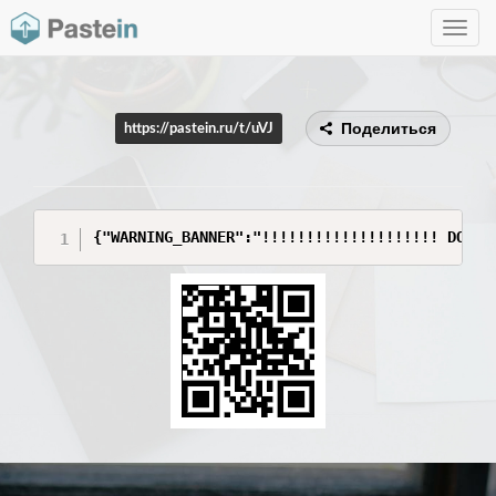
Toggle
navig
Поделиться
https://pastein.ru/t/uVJ
{"WARNING_BANNER":"!!!!!!!!!!!!!!!!!!!! DO NO