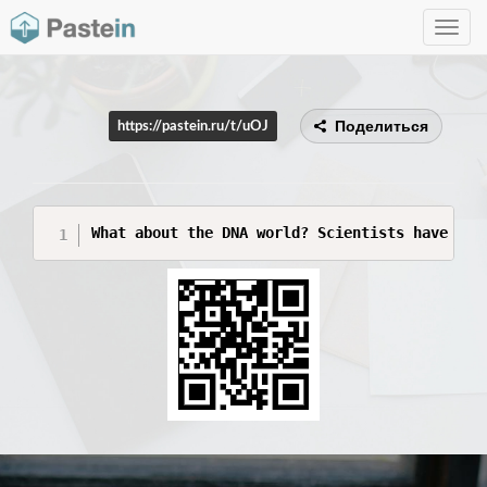
Toggle
navig
Поделиться
https://pastein.ru/t/uOJ
What about the DNA world? Scientists have pro