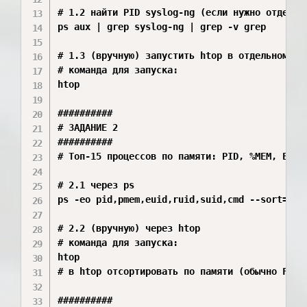
# 1.2 найти PID syslog-ng (если нужно отдельно
ps aux | grep syslog-ng | grep -v grep

# 1.3 (вручную) запустить htop в отдельном тер
# команда для запуска:

htop

##########

# ЗАДАНИЕ 2

##########

# Топ‑15 процессов по памяти: PID, %MEM, EUID,
# 2.1 через ps

ps -eo pid,pmem,euid,ruid,suid,cmd --sort=-pme
# 2.2 (вручную) через htop

# команда для запуска:

htop

# в htop отсортировать по памяти (обычно F6 / 
##########
