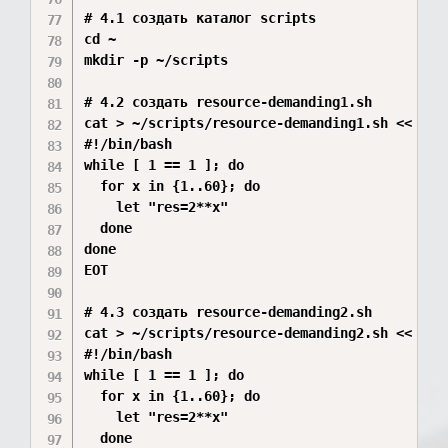
# 4.1 создать каталог scripts

cd ~

mkdir -p ~/scripts

# 4.2 создать resource-demanding1.sh

cat > ~/scripts/resource-demanding1.sh << 'EOT
#!/bin/bash

while [ 1 == 1 ]; do

  for x in {1..60}; do

    let "res=2**x"

  done

done

EOT

# 4.3 создать resource-demanding2.sh

cat > ~/scripts/resource-demanding2.sh << 'EOT
#!/bin/bash

while [ 1 == 1 ]; do

  for x in {1..60}; do

    let "res=2**x"

  done
