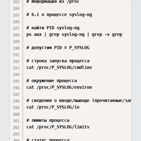
# Информация из /proc

# 6.1 о процессе syslog-ng

# найти PID syslog-ng

ps aux | grep syslog-ng | grep -v grep

# допустим PID = P_SYSLOG

# строка запуска процесса

cat /proc/P_SYSLOG/cmdline

# окружение процесса

cat /proc/P_SYSLOG/environ

# сведения о вводе/выводе (прочитанные/записан
cat /proc/P_SYSLOG/io

# лимиты процесса

cat /proc/P_SYSLOG/limits

# статус процесса
