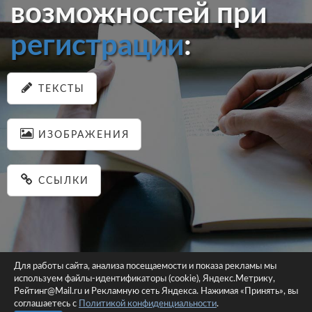
возможностей при
регистрации
:
ТЕКСТЫ
ИЗОБРАЖЕНИЯ
ССЫЛКИ
Для работы сайта, анализа посещаемости и показа рекламы мы
используем файлы-идентификаторы (cookie), Яндекс.Метрику,
© 2026 pastein.ru |
Пользовательское соглашение
|
Политика
Рейтинг@Mail.ru и Рекламную сеть Яндекса. Нажимая «Принять», вы
соглашаетесь с
Политикой конфиденциальности
конфиденциальности
.