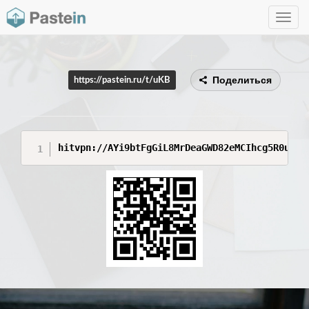
Toggle
navig
Поделиться
https://pastein.ru/t/uKB
hitvpn://AYi9btFgGiL8MrDeaGWD82eMCIhcg5R0uf0G