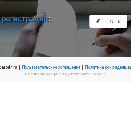
и
регистрации
:
ТЕКСТЫ
pastein.ru |
Пользовательское соглашение
|
Политика конфиденциа
Сайт использует файлы-идентификаторы (cookie)