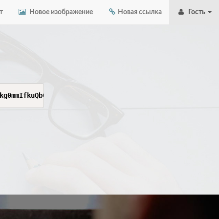
т
Новое изображение
Новая ссылка
Гость
kg0mmIfkuQbGq28_7a7k3UV-3anBVfcinrohZ3FSP6g9SExcr0tJstzZ