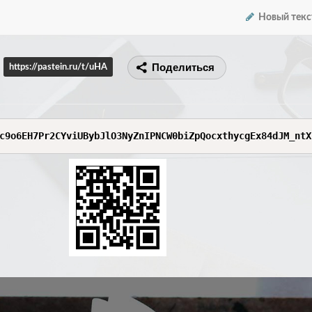
Новый текс
Поделиться
https://pastein.ru/t/uHA
c9o6EH7Pr2CYviUBybJlO3NyZnIPNCW0biZpQocxthycgEx84dJM_ntX