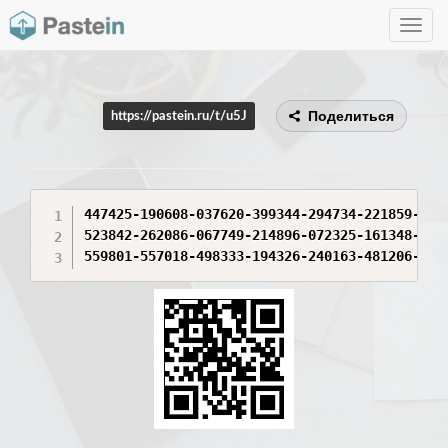
Toggle
navig
Поделиться
https://pastein.ru/t/u5J
447425-190608-037620-399344-294734-221859-1375
523842-262086-067749-214896-072325-161348-3026
559801-557018-498333-194326-240163-481206-684