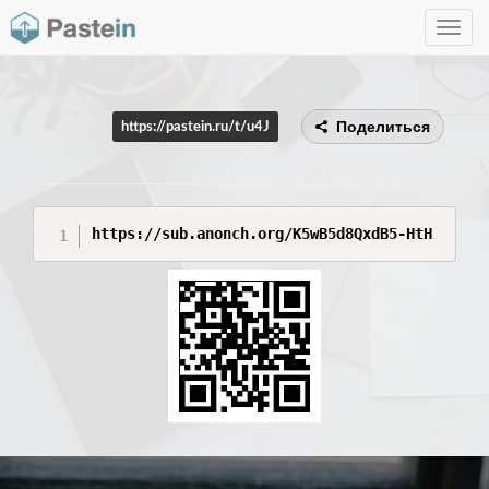
Toggle
navig
Поделиться
https://pastein.ru/t/u4J
https://sub.anonch.org/K5wB5d8QxdB5-HtH