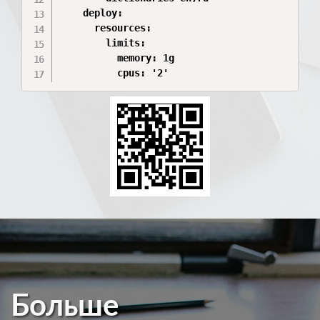
    deploy:

      resources:

        limits:

          memory: 1g

          cpus: '2'
Больше