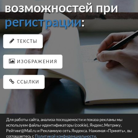
возможностей при
регистрации
:
ТЕКСТЫ
ИЗОБРАЖЕНИЯ
ССЫЛКИ
Для работы сайта, анализа посещаемости и показа рекламы мы
используем файлы-идентификаторы (cookie), Яндекс.Метрику,
© 2026 pastein.ru |
Пользовательское соглашение
|
Политика
Рейтинг@Mail.ru и Рекламную сеть Яндекса. Нажимая «Принять», вы
соглашаетесь с
Политикой конфиденциальности
конфиденциальности
.