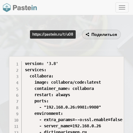
Toggle
navig
Поделиться
https://pastein.ru/t/u08
version: '3.8'

services:

  collabora:

    image: collabora/code:latest

    container_name: collabora

    restart: always

    ports:

      - "192.168.0.26:9981:9980"

    environment:

      - extra_params=--o:ssl.enable=false --o:
      - server_name=192.168.0.26

      - dictionaries=en,ru
