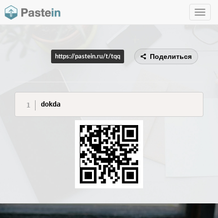
Toggle
navig
Поделиться
https://pastein.ru/t/tqq
dokda