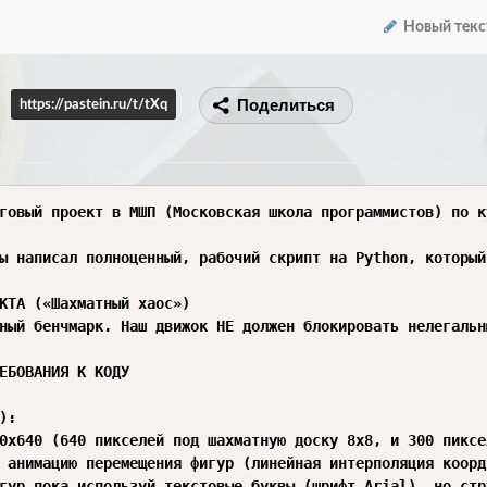
Новый текс
Поделиться
https://pastein.ru/t/tXq
говый проект в МШП (Московская школа программистов) по к
ы написал полноценный, рабочий скрипт на Python, который
КТА («Шахматный хаос»)

ный бенчмарк. Наш движок НЕ должен блокировать нелегальн
ЕБОВАНИЯ К КОДУ

:

0x640 (640 пикселей под шахматную доску 8х8, и 300 пиксе
 анимацию перемещения фигур (линейная интерполяция коорд
гур пока используй текстовые буквы (шрифт Arial), но стр