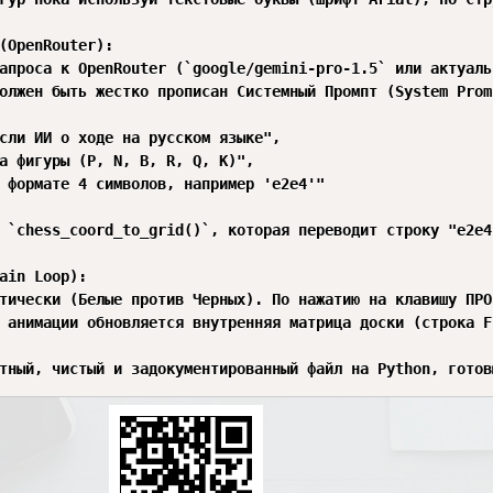
(OpenRouter):

апроса к OpenRouter (`google/gemini-pro-1.5` или актуаль
олжен быть жестко прописан Системный Промпт (System Prom
сли ИИ о ходе на русском языке",

а фигуры (P, N, B, R, Q, K)",

 формате 4 символов, например 'e2e4'"

 `chess_coord_to_grid()`, которая переводит строку "e2e4
ain Loop):

тически (Белые против Черных). По нажатию на клавишу ПРО
 анимации обновляется внутренняя матрица доски (строка F