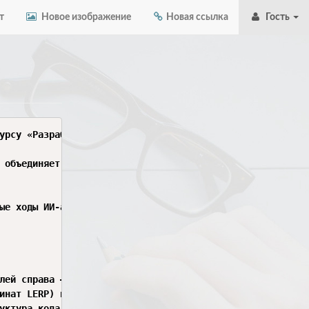
т
Новое изображение
Новая ссылка
Гость
урсу «Разработка ИИ-агентов». Тема моего проекта: «Симул
 объединяет визуализацию на Pygame и запросы к моделям ч
ые ходы ИИ-агентов. Если Gemini галлюцинирует и говорит:
лей справа — под текстовую панель логов).

инат LERP) из клетки А в клетку Б. Фигуры должны плавно 
уктура кода должна позволять легко заменить их на спрайты