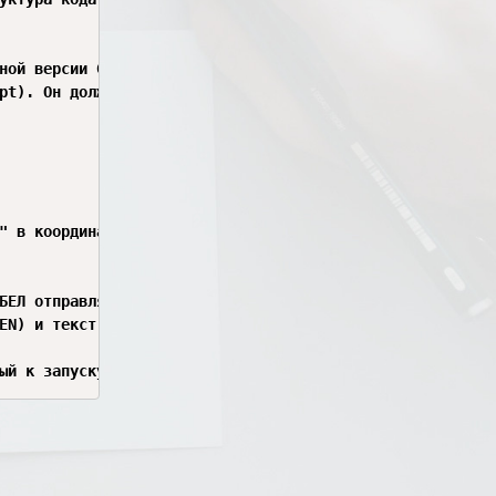
ной версии Gemini 3.1).

pt). Он должен заставлять ИИ думать, что идет обычная иг
" в координаты матрицы Pygame `(col, row)` для анимации.

БЕЛ отправляется запрос к ИИ, получается ход, запускается
EN) и текст `"thought"` выводится в правую панель логов P