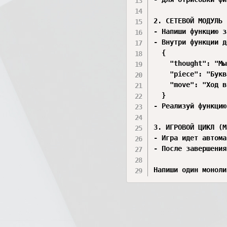
2. СЕТЕВОЙ МОДУЛЬ 
- Напиши функцию з
- Внутри функции д
  {

    "thought": "Мы
    "piece": "Букв
    "move": "Ход в
  }

- Реализуй функцию
3. ИГРОВОЙ ЦИКЛ (M
- Игра идет автома
- После завершения