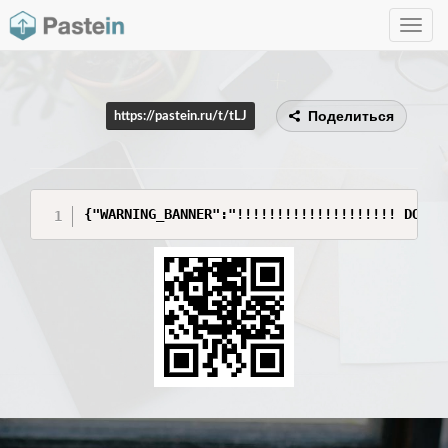
Toggle
navig
Поделиться
https://pastein.ru/t/tLJ
{"WARNING_BANNER":"!!!!!!!!!!!!!!!!!!!! DO NO