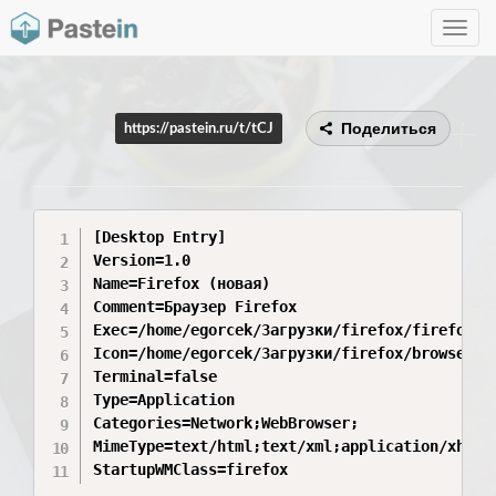
Toggle
navig
Поделиться
https://pastein.ru/t/tCJ
[Desktop Entry]

Version=1.0

Name=Firefox (новая)

Comment=Браузер Firefox

Exec=/home/egorcek/Загрузки/firefox/firefox %u
Icon=/home/egorcek/Загрузки/firefox/browser/ch
Terminal=false

Type=Application

Categories=Network;WebBrowser;

MimeType=text/html;text/xml;application/xhtml+
StartupWMClass=firefox