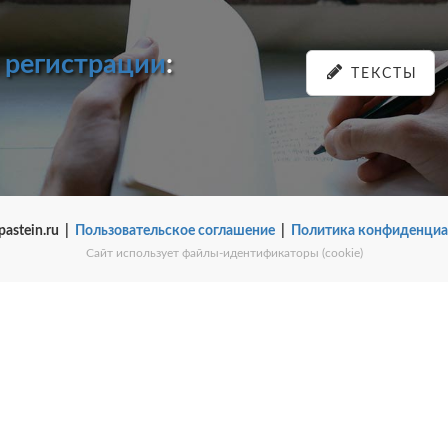
и
регистрации
:
ТЕКСТЫ
pastein.ru |
Пользовательское соглашение
|
Политика конфиденциа
Сайт использует файлы-идентификаторы (cookie)