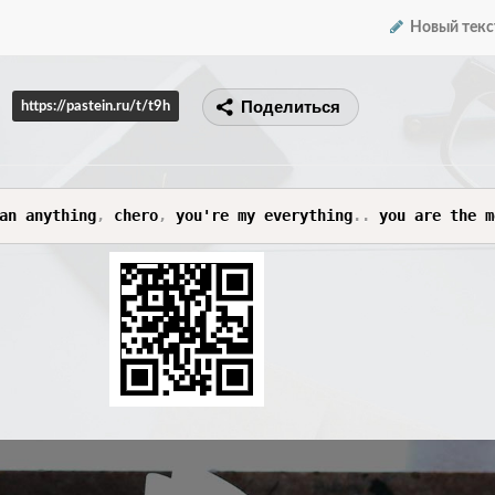
Новый текс
Поделиться
https://pastein.ru/t/t9h
an anything
,
 chero
,
 you're my everything
.
.
 you are the m