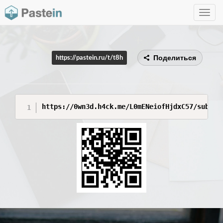
Toggle
navig
Поделиться
https://pastein.ru/t/t8h
https://0wn3d.h4ck.me/L0mENeiofHjdxC57/sub/60