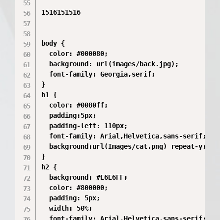
1516151516

body {

  color: #000080;

  background: url(images/back.jpg);

  font-family: Georgia,serif;

}

h1 {

  color: #0080ff;

  padding:5px;

  padding-left: 110px;

  font-family: Arial,Helvetica,sans-serif;

  background:url(Images/cat.png) repeat-y;

}

h2 {

  background: #E6E6FF;

  color: #800000;

  padding: 5px;

  width: 50%;

  font-family: Arial,Helvetica,sans-serif;
