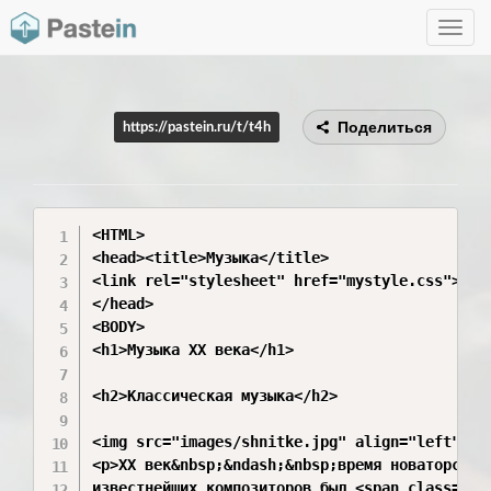
Toggle
navig
Поделиться
https://pastein.ru/t/t4h
<HTML>

<head><title>Музыка</title>

<link rel="stylesheet" href="mystyle.css">

</head>

<BODY>

<h1>Музыка XX века</h1>

<h2>Классическая музыка</h2>

<img src="images/shnitke.jpg" align="left" bor
<p>XX век&nbsp;&ndash;&nbsp;время новаторства 
известнейших композиторов был <span class="nam