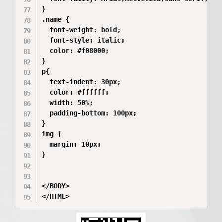
}

.name {

  font-weight: bold;

  font-style: italic;

  color: #f08000;

}

p{

  text-indent: 30px;

  color: #ffffff;

  width: 50%;

  padding-bottom: 100px;

}

img {

  margin: 10px;

}

</BODY>
