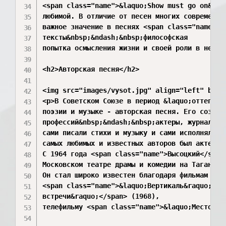
<span class="name">&laquo;Show must go on&raq
любимой. В отличие от песен многих современных
важное значение в песнях <span class="name">&l
тексты&nbsp;&ndash;&nbsp;философская

попытка осмысления жизни и своей роли в ней.</
<h2>Авторская песня</h2>

<img src="images/vysot.jpg" align="left" borde
<p>В Советском Союзе в период &laquo;оттепели&
поэзии и музыке - авторская песня. Его создали
профессий&nbsp;&ndash;&nbsp;актеры, журналист
сами писали стихи и музыку и сами исполняли св
самых любимых и известных авторов был актер <
С 1964 года <span class="name">Высоцкий</span>
Московском театре драмы и комедии на Таганке.

Он стал широко известен благодаря фильмам

<span class="name">&laquo;Вертикаль&raquo;</s
встречи&raquo;</span> (1968),

телефильму <span class="name">&laquo;Место вс