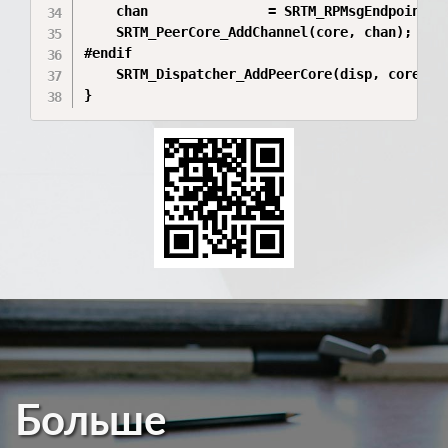
    chan               = SRTM_RPMsgEndpoint_Cr
    SRTM_PeerCore_AddChannel(core, chan);

#endif

    SRTM_Dispatcher_AddPeerCore(disp, core);

}
Больше