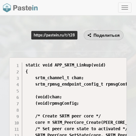
Toggle
navig
Поделиться
https://pastein.ru/t/t28
static void APP_SRTM_Linkup(void)

{

    srtm_channel_t chan;

    srtm_rpmsg_endpoint_config_t rpmsgConfig;

    (void)chan;

    (void)rpmsgConfig;

    /* Create SRTM peer core */

    core = SRTM_PeerCore_Create(PEER_CORE_ID);
    /* Set peer core state to activated */

    SRTM_PeerCore_SetState(core, SRTM_PeerCore