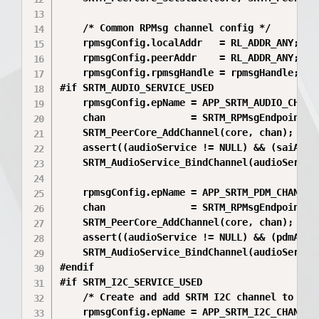
    /* Common RPMsg channel config */

    rpmsgConfig.localAddr   = RL_ADDR_ANY;

    rpmsgConfig.peerAddr    = RL_ADDR_ANY;

    rpmsgConfig.rpmsgHandle = rpmsgHandle;

#if SRTM_AUDIO_SERVICE_USED

    rpmsgConfig.epName = APP_SRTM_AUDIO_CHANNE
    chan               = SRTM_RPMsgEndpoint_Cr
    SRTM_PeerCore_AddChannel(core, chan);

    assert((audioService != NULL) && (saiAdapt
    SRTM_AudioService_BindChannel(audioService
    rpmsgConfig.epName = APP_SRTM_PDM_CHANNEL_
    chan               = SRTM_RPMsgEndpoint_Cr
    SRTM_PeerCore_AddChannel(core, chan);

    assert((audioService != NULL) && (pdmAdapt
    SRTM_AudioService_BindChannel(audioService
#endif

#if SRTM_I2C_SERVICE_USED

    /* Create and add SRTM I2C channel to peer
    rpmsgConfig.epName = APP_SRTM_I2C_CHANNEL_