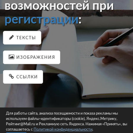
возможностей при
регистрации
:
ТЕКСТЫ
ИЗОБРАЖЕНИЯ
ССЫЛКИ
Для работы сайта, анализа посещаемости и показа рекламы мы
используем файлы-идентификаторы (cookie), Яндекс.Метрику,
© 2026 pastein.ru |
Пользовательское соглашение
|
Политика
Рейтинг@Mail.ru и Рекламную сеть Яндекса. Нажимая «Принять», вы
соглашаетесь с
Политикой конфиденциальности
конфиденциальности
.