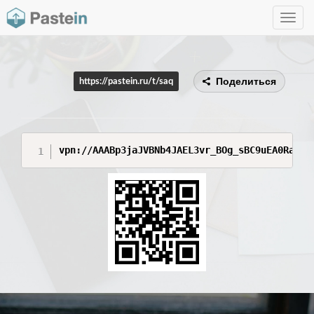
Toggle
navig
Поделиться
https://pastein.ru/t/saq
vpn://AAABp3jaJVBNb4JAEL3vr_BOg_sBC9uEA0Ra0Ma