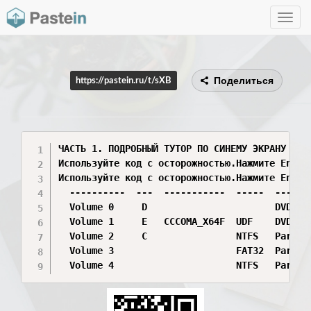
Toggle
navig
Поделиться
https://pastein.ru/t/sXB
ЧАСТЬ 1. ПОДРОБНЫЙ ТУТОР ПО СИНЕМУ ЭКРАНУ (Ка
Используйте код с осторожностью.Нажмите Enter
Используйте код с осторожностью.Нажмите Enter
  ----------  ---  -----------  -----  -------
  Volume 0     D                       DVD-ROM
  Volume 1     E   CCCOMA_X64F  UDF    DVD-ROM
  Volume 2     C                NTFS   Partiti
  Volume 3                      FAT32  Partiti
  Volume 4                      NTFS   Partit