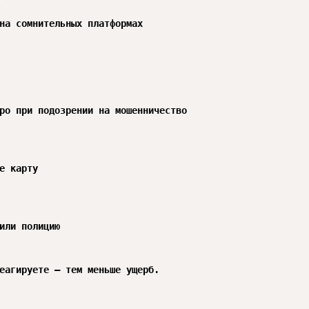
на сомнительных платформах

ро при подозрении на мошенничество

е карту

или полицию

еагируете — тем меньше ущерб.
