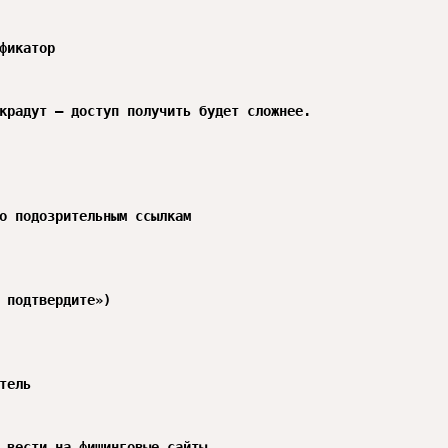
фикатор

крадут — доступ получить будет сложнее.

о подозрительным ссылкам

 подтвердите»)

тель

 вести на фишинговые сайты.
