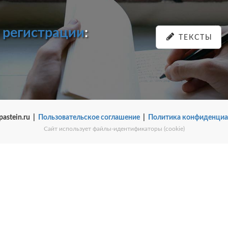
и
регистрации
:
ТЕКСТЫ
pastein.ru |
Пользовательское соглашение
|
Политика конфиденциа
Сайт использует файлы-идентификаторы (cookie)