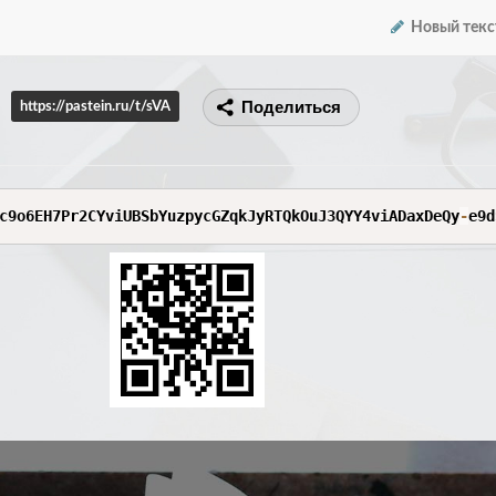
Новый текс
Поделиться
https://pastein.ru/t/sVA
c9o6EH7Pr2CYviUBSbYuzpycGZqkJyRTQkOuJ3QYY4viADaxDeQy
-
e9d