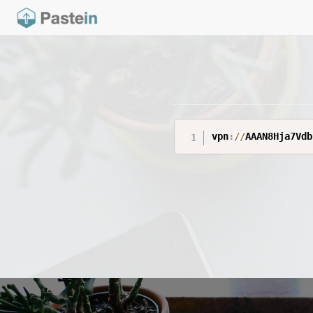
vpn
:
/
/
AAAN8Hja7Vdb