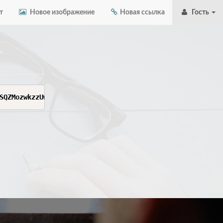
т
Новое изображение
Новая ссылка
Гость
SQZMozwkzzUwXn37aXcl7y7yy1YFrmqQxLkfxTLNqnuVO42p62UlaZa_