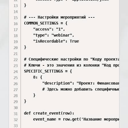
}

# --- Настройки мероприятий ---

COMMON_SETTINGS = {

    "access": "1",          

    "type": "webinar",

    "isRecordable": True

}

# Специфические настройки по "Коду проекта" (К
# Ключи - это значения из колонки "Код проекта
SPECIFIC_SETTINGS = {

    8: {

        "description": "Проект: Финансовая гра
        # Здесь можно добавить специфичные тег
    }

}

def create_event(row):

    event_name = row.get('Название мероприятия