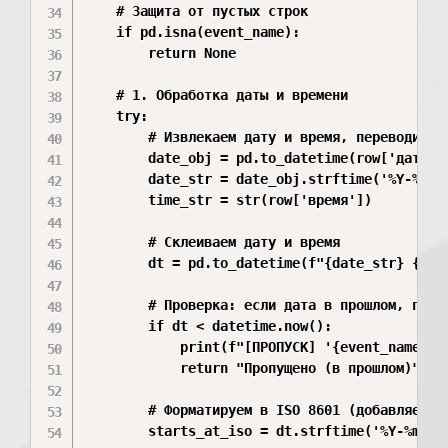
    # Защита от пустых строк

    if pd.isna(event_name):

        return None

    # 1. Обработка даты и времени

    try:

        # Извлекаем дату и время, переводим в 
        date_obj = pd.to_datetime(row['дата'],
        date_str = date_obj.strftime('%Y-%m-%d
        time_str = str(row['время'])

        # Склеиваем дату и время

        dt = pd.to_datetime(f"{date_str} {time
        # Проверка: если дата в прошлом, пропу
        if dt < datetime.now():

            print(f"[ПРОПУСК] '{event_name}' 
            return "Пропущено (в прошлом)"

        # Форматируем в ISO 8601 (добавляем +0
        starts_at_iso = dt.strftime('%Y-%m-%dT