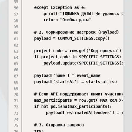
    except Exception as e:

        print(f"[ОШИБКА ДАТЫ] Не удалось обраб
        return "Ошибка даты"

    # 2. Формирование настроек (Payload)

    payload = COMMON_SETTINGS.copy()

    project_code = row.get('Код проекта')

    if project_code in SPECIFIC_SETTINGS:

        payload.update(SPECIFIC_SETTINGS[proje
    payload['name'] = event_name

    payload['startsAt'] = starts_at_iso

    # Если API поддерживает лимит участников, 
    max_participants = row.get('МАХ кол Участн
    if not pd.isna(max_participants):

         payload['estimatedAttendees'] = int(
    # 3. Отправка запроса

    try:
