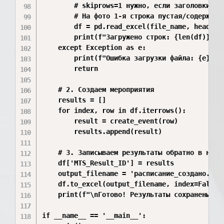
        # skiprows=1 нужно, если заголовки на
        # На фото 1-я строка пустая/содержит 
        df = pd.read_excel(file_name, header=1
        print(f"Загружено строк: {len(df)}")

    except Exception as e:

        print(f"Ошибка загрузки файла: {e}")

        return

    # 2. Создаем мероприятия

    results = []

    for index, row in df.iterrows():

        result = create_event(row)

        results.append(result)

    # 3. Записываем результаты обратно в новый
    df['MTS_Result_ID'] = results

    output_filename = 'расписание_создано.xlsx
    df.to_excel(output_filename, index=False)

    print(f"\nГотово! Результаты сохранены в ф
if __name__ == '__main__':
