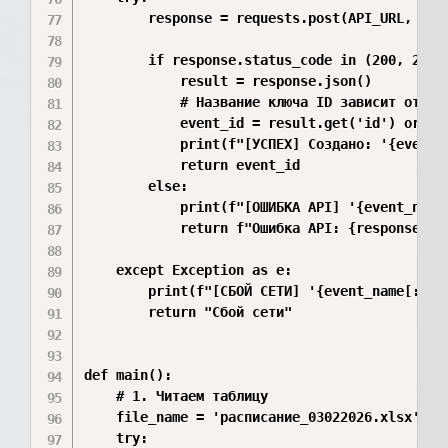
        response = requests.post(API_URL, head
        if response.status_code in (200, 201):
            result = response.json()

            # Название ключа ID зависит от от
            event_id = result.get('id') or res
            print(f"[УСПЕХ] Создано: '{event_n
            return event_id

        else:

            print(f"[ОШИБКА API] '{event_name
            return f"Ошибка API: {response.sta
    except Exception as e:

        print(f"[СБОЙ СЕТИ] '{event_name[:30]}
        return "Сбой сети"

def main():

    # 1. Читаем таблицу

    file_name = 'расписание_03022026.xlsx'

    try:
