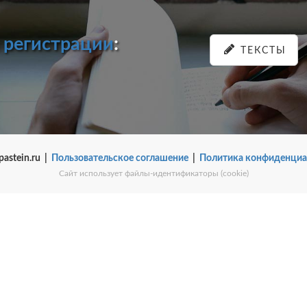
и
регистрации
:
ТЕКСТЫ
pastein.ru |
Пользовательское соглашение
|
Политика конфиденциа
Сайт использует файлы-идентификаторы (cookie)