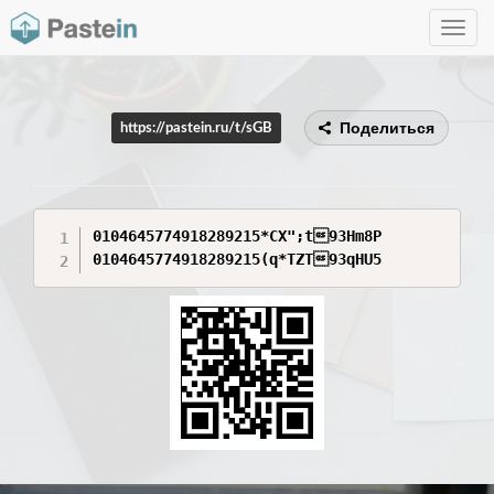
Toggle
navig
Поделиться
https://pastein.ru/t/sGB
0104645774918289215*CX";t93Hm8P

0104645774918289215(q*TZT93qHU5