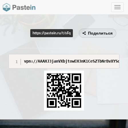
Toggle
navig
Поделиться
https://pastein.ru/t/sFq
vpn://AAAHJ3janVXbjtowEH3nK1CeSZTbNrBvXYSqXnZ