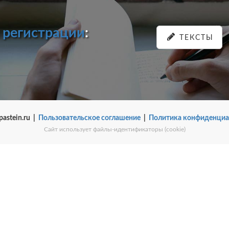
и
регистрации
:
ТЕКСТЫ
pastein.ru |
Пользовательское соглашение
|
Политика конфиденциа
Сайт использует файлы-идентификаторы (cookie)