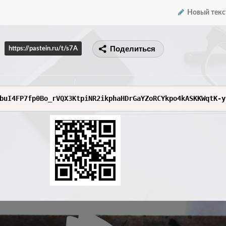
Новый текс
Поделиться
https://pastein.ru/t/s7A
buI4FP7fp0Bo_rVQX3KtpiNR2ikphaHDrGaYZoRCYkpo4kASKKWqtK-y