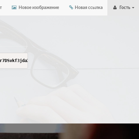
т
Новое изображение
Новая ссылка
Гость
r7DSvkf3jdaXAEF1f3SlCRc73_l8zrHP8bGfDirsqfoJzb2QkjSrnlRu