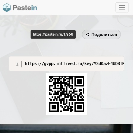
Toggle
navig
Поделиться
https://pastein.ru/t/s68
https://gvpp.intfreed.ru/key/Y3dOazF4UDBfMTgw