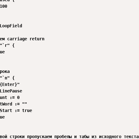
100

LoopField

ем carriage return

"`r" {

e

рока

"`n" {

{Enter}"

LinePause

unt := 0

tWord := ""

Start := true

e

вой строки пропускаем пробелы и табы из исходного текста,