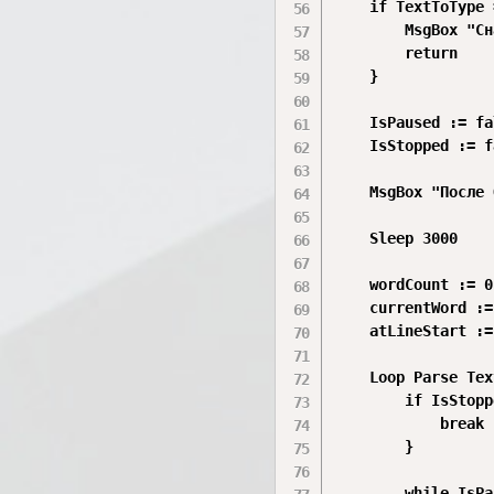
    if TextToType 
        MsgBox "Сн
        return

    }

    IsPaused := fa
    IsStopped := f
    MsgBox "После 
    Sleep 3000

    wordCount := 0

    currentWord :=
    atLineStart :=
    Loop Parse Tex
        if IsStopp
            break

        }

        while IsPa