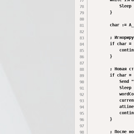
            Sleep 
        }

        char := A_
        ; Игнориру
        if char = 
            continu
        }

        ; Новая ст
        if char = 
            Send "
            Sleep 
            wordCo
            curren
            atLine
            continu
        }

        ; После но