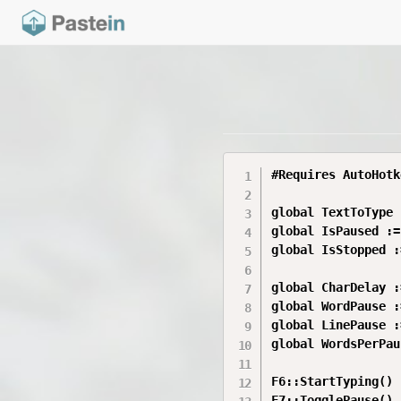
#Requires AutoHotk
global TextToType 
global IsPaused :=
global IsStopped :
global CharDelay :
global WordPause :
global LinePause :
global WordsPerPau
F6::StartTyping()

F7::TogglePause()
