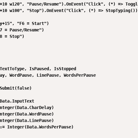
+10 w120", "Pause/Resume").OnEvent("Click", (*) => Toggl
+10 w100", "Stop").OnEvent("Click", (*) => StopTyping())

y+15", "F6 = Start")

7 = Pause/Resume")

8 = Stop")

TextToType, IsPaused, IsStopped

ay, WordPause, LinePause, WordsPerPause

Submit(false)

Data.InputText

nteger(Data.CharDelay)

nteger(Data.WordPause)

nteger(Data.LinePause)

:= Integer(Data.WordsPerPause)
