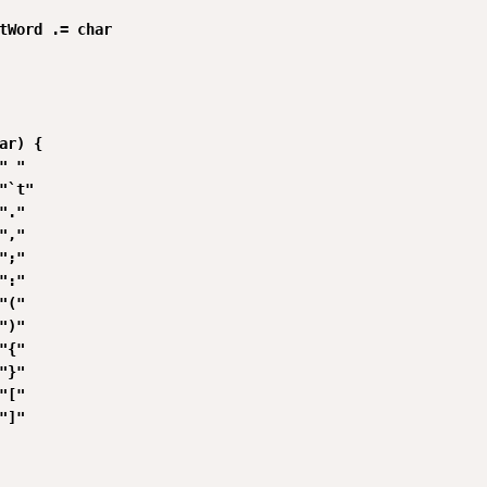
tWord .= char

ar) {

" "

"`t"

"."

","

";"

":"

"("

")"

"{"

"}"

"["

"]"
