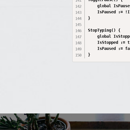
    global IsPaused
    IsPaused := !I
}

StopTyping() {

    global IsStopp
    IsStopped := t
    IsPaused := fa
}