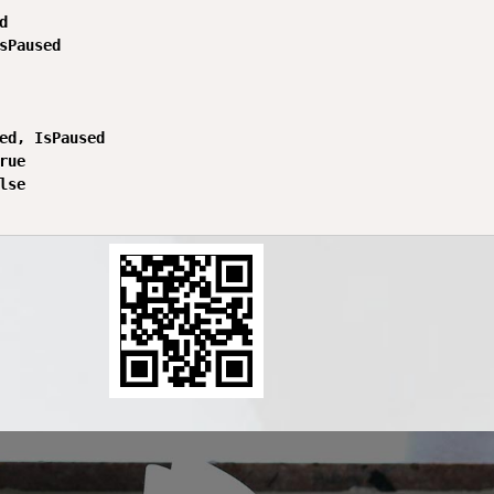


sPaused

ed, IsPaused

rue

lse
