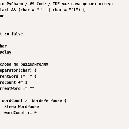
то PyCharm / VS Code / IDE уже сама делает отступ

tart && (char = " " || char = "`t") {

e

t := false

har

Delay

слова по разделителям

eparator(char) {

rentWord != "" {

rdCount += 1

rrentWord := ""

 wordCount >= WordsPerPause {

  Sleep WordPause

  wordCount := 0
