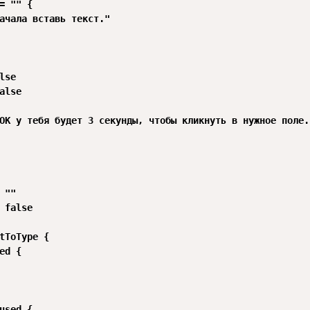
= "" {

ачала вставь текст."

lse

alse

OK у тебя будет 3 секунды, чтобы кликнуть в нужное поле."
 ""

 false

tToType {

ed {

used {
