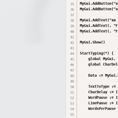
MyGui.AddButton("x
MyGui.AddButton("x
MyGui.AddText("xm 
MyGui.AddText(, "F
MyGui.AddText(, "F
MyGui.Show()

StartTyping(*) {

    global MyGui, 
    global CharDel
    Data := MyGui.
    TextToType := 
    CharDelay := I
    WordPause := I
    LinePause := I
    WordsPerPause 