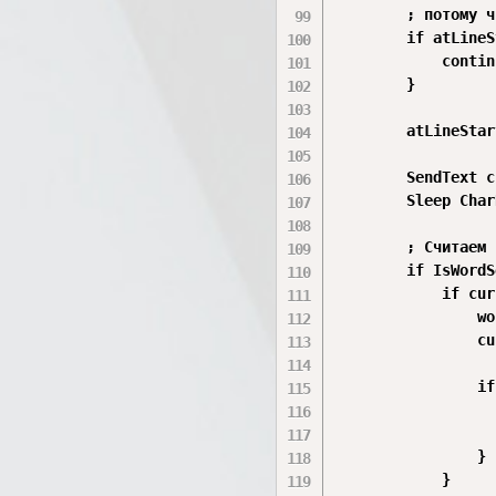
        ; потому ч
        if atLineS
            continu
        }

        atLineStar
        SendText c
        Sleep Char
        ; Считаем 
        if IsWordS
            if cur
                wo
                cu
                if
                  
                  
                }

            }
