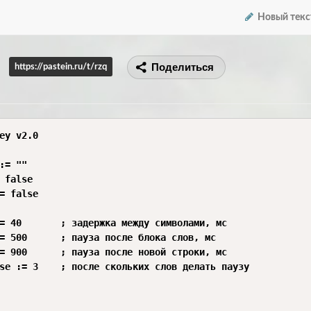
Новый текс
Поделиться
https://pastein.ru/t/rzq
ey v2.0

:= ""

 false

= false

= 40       ; задержка между символами, мс

= 500      ; пауза после блока слов, мс

= 900      ; пауза после новой строки, мс

se := 3    ; после скольких слов делать паузу
