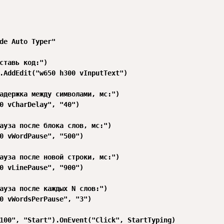
de Auto Typer"

ставь код:")

.AddEdit("w650 h300 vInputText")

адержка между символами, мс:")

0 vCharDelay", "40")

ауза после блока слов, мс:")

0 vWordPause", "500")

ауза после новой строки, мс:")

0 vLinePause", "900")

ауза после каждых N слов:")

0 vWordsPerPause", "3")

100", "Start").OnEvent("Click", StartTyping)
