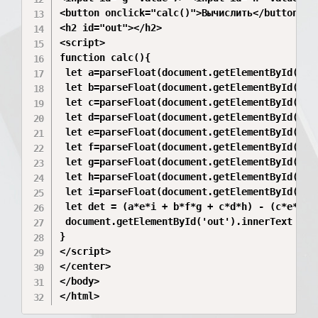
<button onclick="calc()">Вычислить</button>

<h2 id="out"></h2>

<script>

function calc(){

 let a=parseFloat(document.getElementById('a')
 let b=parseFloat(document.getElementById('b')
 let c=parseFloat(document.getElementById('c')
 let d=parseFloat(document.getElementById('d')
 let e=parseFloat(document.getElementById('e')
 let f=parseFloat(document.getElementById('f')
 let g=parseFloat(document.getElementById('g')
 let h=parseFloat(document.getElementById('h')
 let i=parseFloat(document.getElementById('i')
 let det = (a*e*i + b*f*g + c*d*h) - (c*e*g + 
 document.getElementById('out').innerText = "О
}

</script>

</center>

</body>

</html>