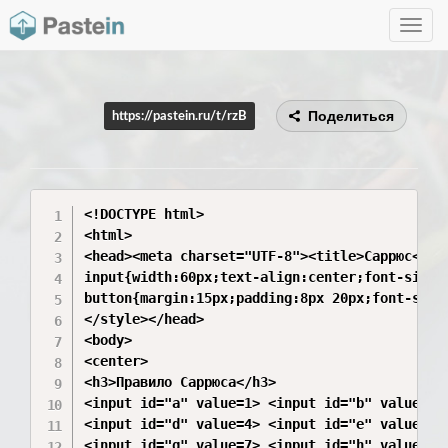
Toggle
navig
Поделиться
https://pastein.ru/t/rzB
<!DOCTYPE html>

<html>

<head><meta charset="UTF-8"><title>Саррюс</tit
input{width:60px;text-align:center;font-size:1
button{margin:15px;padding:8px 20px;font-size:
</style></head>

<body>

<center>

<h3>Правило Саррюса</h3>

<input id="a" value=1> <input id="b" value=2> 
<input id="d" value=4> <input id="e" value=5> 
<input id="g" value=7> <input id="h" value=8> 