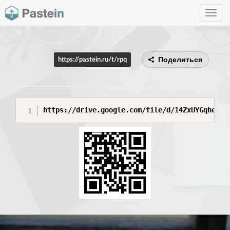
Toggle
navig
Поделиться
https://pastein.ru/t/rpq
https://drive.google.com/file/d/14ZxUYGqheXp1