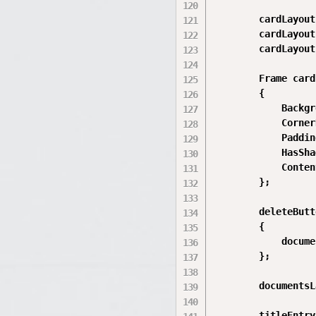
        cardLayout
        cardLayout
        cardLayout
        Frame card
        {

            Backgr
            Corner
            Paddin
            HasSha
            Conten
        };

        deleteButt
        {

            docume
        };

        documentsL
        titleEntry