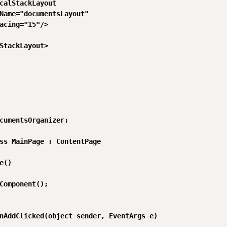
calStackLayout

Name="documentsLayout"

acing="15"/>

StackLayout>

cumentsOrganizer;

ss MainPage : ContentPage

e()

Component();

nAddClicked(object sender, EventArgs e)
