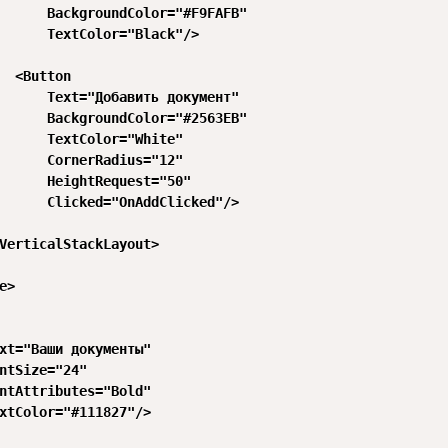
      BackgroundColor="#F9FAFB"

      TextColor="Black"/>

  <Button

      Text="Добавить документ"

      BackgroundColor="#2563EB"

      TextColor="White"

      CornerRadius="12"

      HeightRequest="50"

      Clicked="OnAddClicked"/>

VerticalStackLayout>

>

xt="Ваши документы"

ntSize="24"

ntAttributes="Bold"

xtColor="#111827"/>
