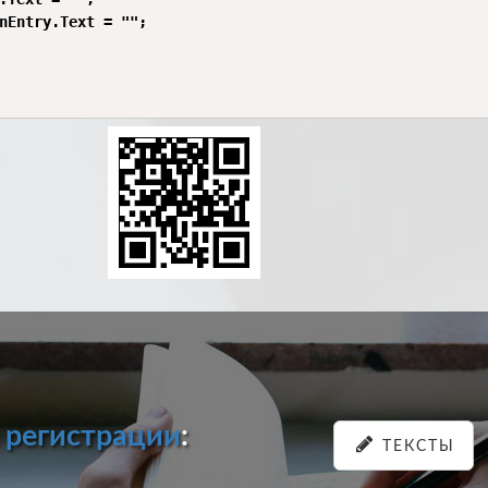
nEntry.Text = "";

и
регистрации
:
ТЕКСТЫ