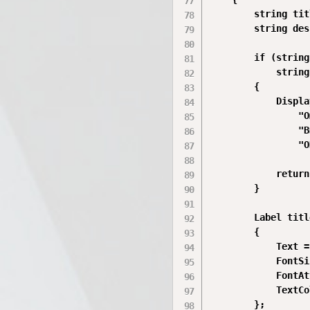
        string tit
        string des
        if (string
            string
        {

            Displa
                "О
                "В
                "O
            return;
        }

        Label titl
        {

            Text =
            FontSi
            FontAt
            TextCo
        };
