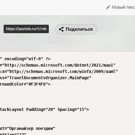
Новый текс
Поделиться
https://pastein.ru/t/rnh
" encoding="utf-8" ?>

="http://schemas.microsoft.com/dotnet/2021/maui"

:x="http://schemas.microsoft.com/winfx/2009/xaml"

ss="TravelDocumentsOrganizer.MainPage"

roundColor="#F3F4F6">

tackLayout Padding="20" Spacing="15">

xt="Органайзер поездки"

ntSize="32"
