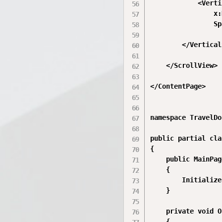
            <Verti
                x:
                Sp
        </Vertical
    </ScrollView>

</ContentPage>

namespace TravelDo
public partial cla
{

    public MainPag
    {

        Initialize
    }

    private void O
    {
