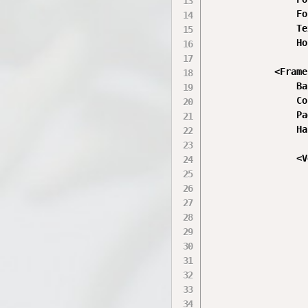
                Fo
                Te
                Ho
            <Frame

                Ba
                Co
                Pa
                Ha
                <V
                  
                  
                  
                  
                  
                  
                  
                  