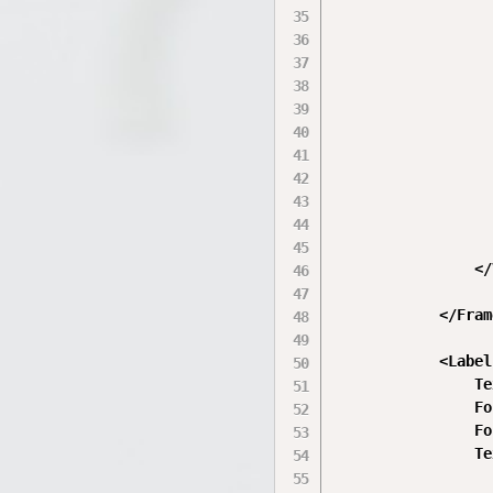
                  
                  
                  
                  
                  
                  
                  
                  
                  
                </
            </Frame
            <Label

                Te
                Fo
                Fo
                Te