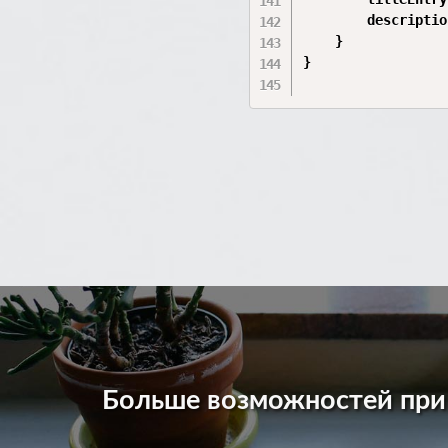
        descriptio
    }

}

Больше возможностей пр