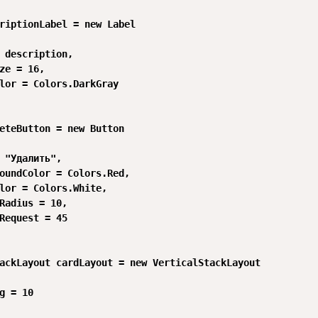
riptionLabel = new Label

 description,

ze = 16,

lor = Colors.DarkGray

eteButton = new Button

 "Удалить",

oundColor = Colors.Red,

lor = Colors.White,

Radius = 10,

Request = 45

ackLayout cardLayout = new VerticalStackLayout

g = 10
