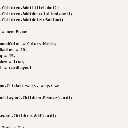
.Children.Add(titleLabel);

.Children.Add(descriptionLabel);

.Children.Add(deleteButton);

 = new Frame

oundColor = Colors.White,

Radius = 20,

g = 15,

dow = true,

t = cardLayout

on.Clicked += (s, args) =>

ntsLayout.Children.Remove(card);

ayout.Children.Add(card);

.Text = "";
