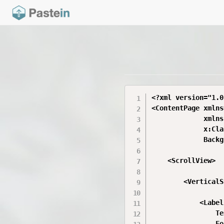
<?xml version="1.0
<ContentPage xmlns
             xmlns
             x:Cla
             Backg
    <ScrollView>

        <VerticalS
            <Label

                Te
                Fo