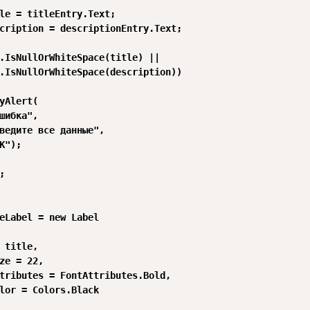
le = titleEntry.Text;

cription = descriptionEntry.Text;

.IsNullOrWhiteSpace(title) ||

.IsNullOrWhiteSpace(description))

yAlert(

шибка",

ведите все данные",

K");



eLabel = new Label

 title,

ze = 22,

tributes = FontAttributes.Bold,

lor = Colors.Black
