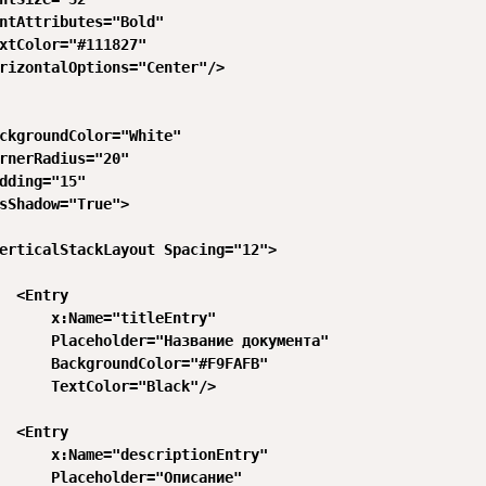
ntAttributes="Bold"

xtColor="#111827"

rizontalOptions="Center"/>

ckgroundColor="White"

rnerRadius="20"

dding="15"

sShadow="True">

erticalStackLayout Spacing="12">

  <Entry

      x:Name="titleEntry"

      Placeholder="Название документа"

      BackgroundColor="#F9FAFB"

      TextColor="Black"/>

  <Entry

      x:Name="descriptionEntry"

      Placeholder="Описание"
