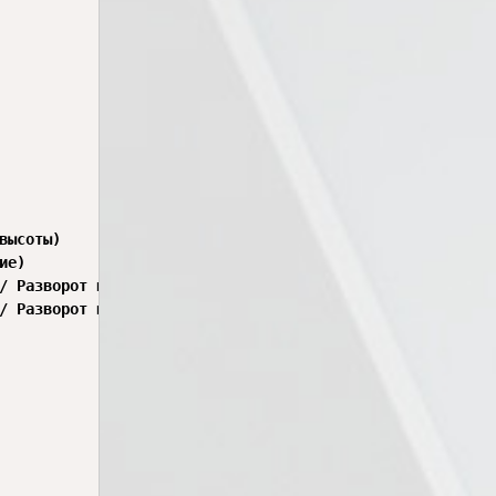
ысоты)

е)

/ Разворот влево

/ Разворот вправо
