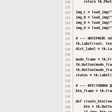
    return tk.Phot
img_L = load_img("
img_R = load_img("
img_D = load_img("
img_U = load_img("
# --- ИНТЕРФЕЙС GU
tk.Label(root, tex
dist_label = tk.La
mode_frame = tk.Fr
tk.Button(mode_fra
tk.Button(mode_fra
status = tk.Label(
# --- КРЕСТОВИНА Д
btn_frame = tk.Fra
def create_btn(row
    btn = tk.Butto
    if img: btn.co