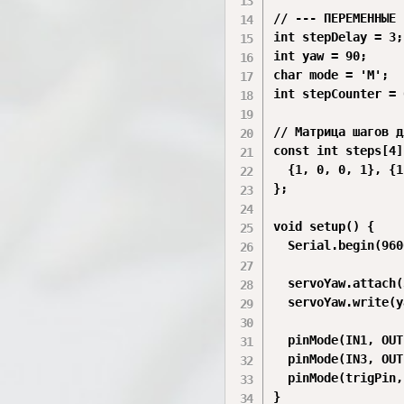
// --- ПЕРЕМЕННЫЕ 
int stepDelay = 3;
int yaw = 90;     
char mode = 'M';  
int stepCounter = 0
// Матрица шагов д
const int steps[4]
  {1, 0, 0, 1}, {1
};

void setup() {

  Serial.begin(960
  servoYaw.attach(
  servoYaw.write(y
  pinMode(IN1, OUT
  pinMode(IN3, OUT
  pinMode(trigPin,
}
