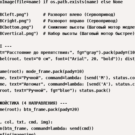
oImage(file=name) if os.path.exists(name) else None

BCleft.png")      # Разворот влево (Сервопривод)

BCright.png")     # Разворот вправо (Сервопривод)

BCbottom.png")    # Снижение высоты (Шаговый мотор медлен
BCvertical.png")  # Набор высоты (Шаговый мотор быстрее)

I ---

t="Расстояние до препятствия:", fg="gray").pack(pady=(10,
bel(root, text="0 см", font=("Arial", 20, "bold")); dist
ame(root); mode_frame.pack(pady=10)

me, text="Ручной", command=lambda: [send('M'), status.co
me, text="Автомат", command=lambda: [send('A'), status.c
root, text="Ручной", fg="blue"); status.pack()

ЖОЙСТИКА (4 НАПРАВЛЕНИЯ) ---

me(root); btn_frame.pack(pady=20)

, col, txt, cmd, img):

n(btn_frame, command=lambda: send(cmd))

nfig(image=img)
