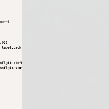
нее)

0))

_label.pack()

nfig(text="Ручной", fg="blue")], width=10).pack(side="lef
onfig(text="Автомат", fg="green")], width=10).pack(side=