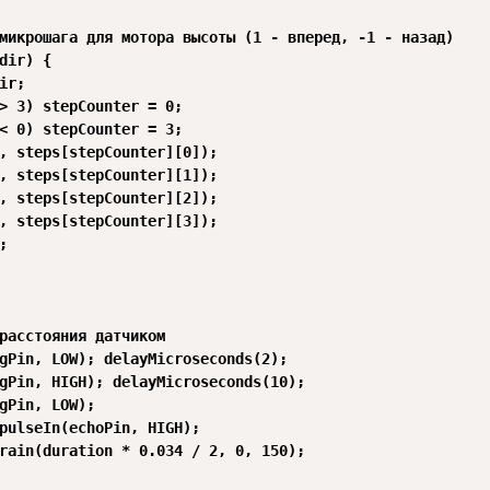
микрошага для мотора высоты (1 - вперед, -1 - назад)

dir) {

ir;

> 3) stepCounter = 0;

< 0) stepCounter = 3;

, steps[stepCounter][0]);

, steps[stepCounter][1]);

, steps[stepCounter][2]);

, steps[stepCounter][3]);



расстояния датчиком

gPin, LOW); delayMicroseconds(2);

gPin, HIGH); delayMicroseconds(10);

gPin, LOW);

pulseIn(echoPin, HIGH);

rain(duration * 0.034 / 2, 0, 150);
