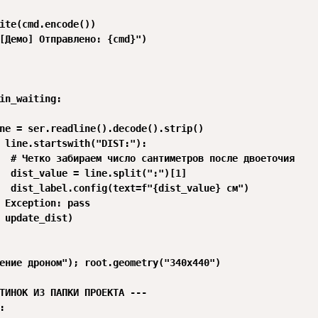
ite(cmd.encode())

[Демо] Отправлено: {cmd}")

in_waiting:

ne = ser.readline().decode().strip()

 line.startswith("DIST:"):

  # Четко забираем число сантиметров после двоеточия

  dist_value = line.split(":")[1]

  dist_label.config(text=f"{dist_value} см")

 Exception: pass

 update_dist)

ение дроном"); root.geometry("340x440")

ТИНОК ИЗ ПАПКИ ПРОЕКТА ---


