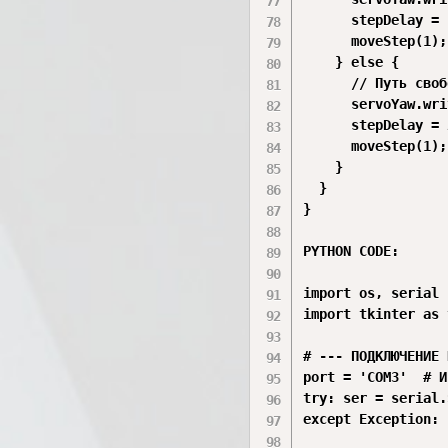
      stepDelay = 
      moveStep(1); 
    } else {

      // Путь своб
      servoYaw.wri
      stepDelay = 
      moveStep(1);
    }

  }

}

PYTHON CODE:

import os, serial

import tkinter as t
# --- ПОДКЛЮЧЕНИЕ 
port = 'COM3'  # И
try: ser = serial.
except Exception: 