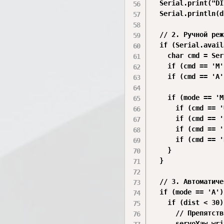
  Serial.print("DI
  Serial.println(d
  // 2. Ручной реж
  if (Serial.avail
    char cmd = Ser
    if (cmd == 'M'
    if (cmd == 'A'
    if (mode == 'M
      if (cmd == '
      if (cmd == '
      if (cmd == '
      if (cmd == '
    }

  }

  // 3. Автоматиче
  if (mode == 'A') 
    if (dist < 30) 
      // Препятств
      servoYaw.wri