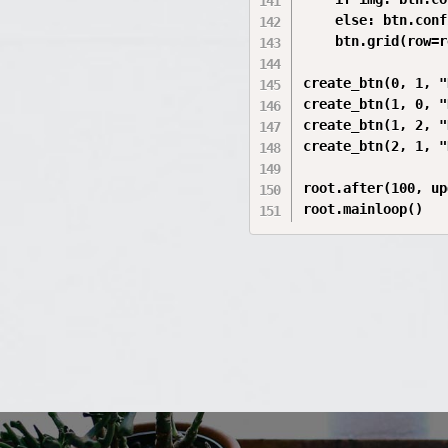
    else: btn.conf
    btn.grid(row=r
create_btn(0, 1, "
create_btn(1, 0, "
create_btn(1, 2, "
create_btn(2, 1, "
root.after(100, up