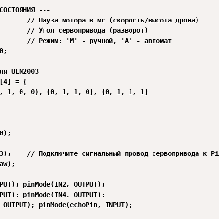
СОСТОЯНИЯ ---

       // Пауза мотора в мс (скорость/высота дрона)

       // Угол сервопривода (разворот)

       // Режим: 'M' - ручной, 'A' - автомат

;

ля ULN2003

[4] = {

, 1, 0, 0}, {0, 1, 1, 0}, {0, 1, 1, 1}

0);

3);    // Подключите сигнальный провод сервопривода к Pin
aw);

PUT); pinMode(IN2, OUTPUT);

PUT); pinMode(IN4, OUTPUT);

 OUTPUT); pinMode(echoPin, INPUT);
