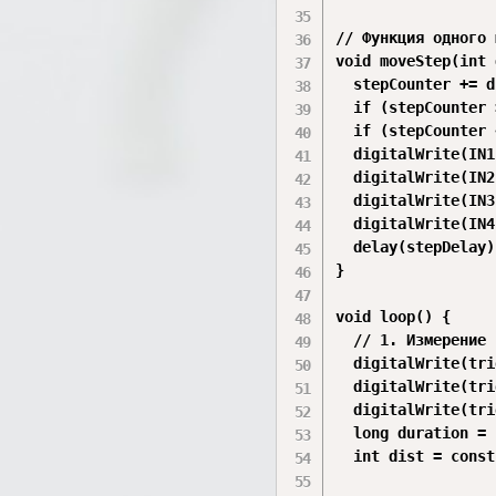
// Функция одного 
void moveStep(int 
  stepCounter += d
  if (stepCounter 
  if (stepCounter 
  digitalWrite(IN1
  digitalWrite(IN2
  digitalWrite(IN3
  digitalWrite(IN4
  delay(stepDelay);
}

void loop() {

  // 1. Измерение 
  digitalWrite(tri
  digitalWrite(tri
  digitalWrite(tri
  long duration = 
  int dist = const