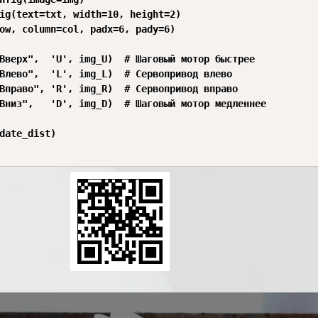
ig(text=txt, width=10, height=2)

ow, column=col, padx=6, pady=6)

Вверх",  'U', img_U)  # Шаговый мотор быстрее

Влево",  'L', img_L)  # Сервопривод влево

Вправо", 'R', img_R)  # Сервопривод вправо

Вниз",   'D', img_D)  # Шаговый мотор медленнее

date_dist)
