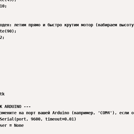
10; 



оден: летим прямо и быстро крутим мотор (набираем высоту)
te(90);

2;  

   

k

К ARDUINO ---

змените на порт вашей Arduino (например, 'COM4'), если он
Serial(port, 9600, timeout=0.01)

ser = None
