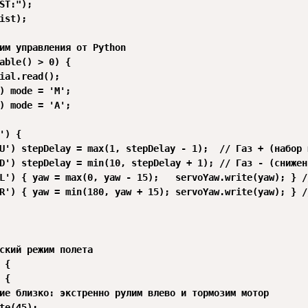
ST:");

ist);

им управления от Python

able() > 0) {

ial.read();

) mode = 'M';

) mode = 'A';

') {

U') stepDelay = max(1, stepDelay - 1);  // Газ + (набор в
D') stepDelay = min(10, stepDelay + 1); // Газ - (снижени
L') { yaw = max(0, yaw - 15);   servoYaw.write(yaw); } /
R') { yaw = min(180, yaw + 15); servoYaw.write(yaw); } /
ский режим полета

{

{

ие близко: экстренно рулим влево и тормозим мотор

te(45);
