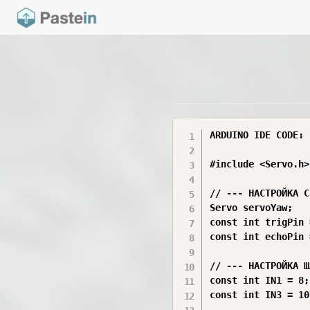
ARDUINO IDE CODE:

#include <Servo.h>

// --- НАСТРОЙКА С
Servo servoYaw;   
const int trigPin 
const int echoPin 
// --- НАСТРОЙКА Ш
const int IN1 = 8;
const int IN3 = 10