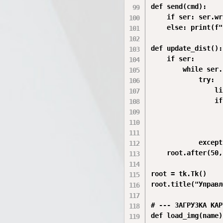
def send(cmd):

    if ser: ser.wr
    else: print(f"
def update_dist():

    if ser:

        while ser.
            try:

                li
                if
                  
                  
                  
            except
    root.after(50,
root = tk.Tk()

root.title("Управл
# --- ЗАГРУЗКА КАР
def load_img(name):