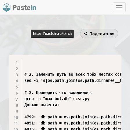
Toggle
navig
Поделиться
https://pastein.ru/t/rch
# 2. Заменить путь во всех трёх местах ccsc.py
sed -i 's|os.path.join(os.path.dirname(__file
# 3. Проверить что заменилось

grep -n "max_bot.db" ccsc.py

Должно вывести:

4799:  db_path = os.path.join(os.path.dirname(
4851:  db_path = os.path.join(os.path.dirname(
4875:  db_path = os.path.join(os.path.dirname(