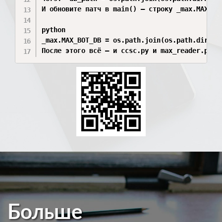
И обновите патч в main() — строку _max.MAX_BOT
python

_max.MAX_BOT_DB = os.path.join(os.path.dirnam
После этого всё — и ccsc.py и max_reader.py с
Больше