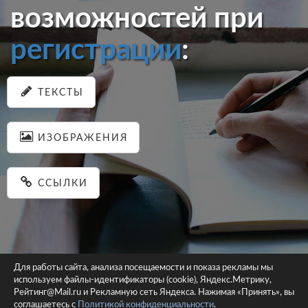
возможностей при
регистрации
:
ТЕКСТЫ
ИЗОБРАЖЕНИЯ
ССЫЛКИ
Для работы сайта, анализа посещаемости и показа рекламы мы
используем файлы-идентификаторы (cookie), Яндекс.Метрику,
© 2026 pastein.ru |
Пользовательское соглашение
|
Политика
Рейтинг@Mail.ru и Рекламную сеть Яндекса. Нажимая «Принять», вы
соглашаетесь с
Политикой конфиденциальности
конфиденциальности
.