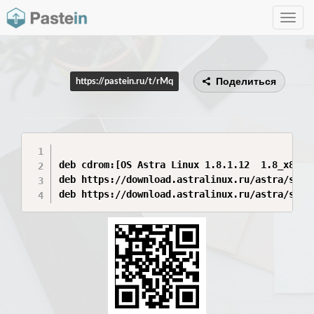
Toggle
navig
Поделиться
https://pastein.ru/t/rMq
deb cdrom:[OS Astra Linux 1.8.1.12  1.8_x86-6
deb https://download.astralinux.ru/astra/stab
deb https://download.astralinux.ru/astra/stab