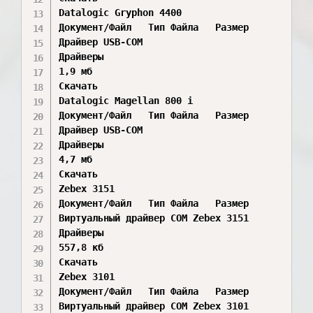
Datalogic Gryphon 4400

Документ/Файл	Тип Файла	Размер	

Драйвер USB-COM	

Драйверы

1,9 мб

Скачать

Datalogic Magellan 800 i

Документ/Файл	Тип Файла	Размер	

Драйвер USB-COM	

Драйверы

4,7 мб

Скачать

Zebex 3151

Документ/Файл	Тип Файла	Размер	

Виртуальный драйвер COM Zebex 3151	

Драйверы

557,8 кб

Скачать

Zebex 3101

Документ/Файл	Тип Файла	Размер	

Виртуальный драйвер COM Zebex 3101	
