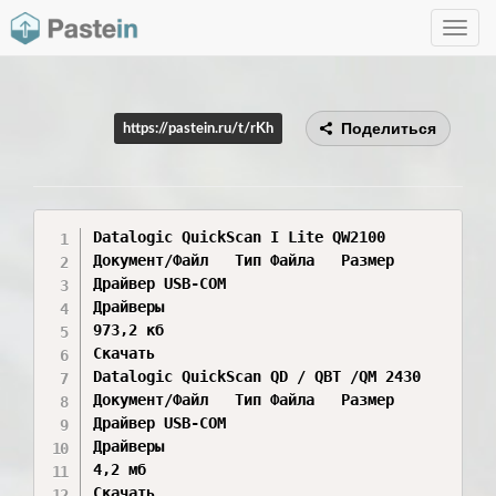
Toggle
navig
Поделиться
https://pastein.ru/t/rKh
Datalogic QuickScan I Lite QW2100

Документ/Файл	Тип Файла	Размер	

Драйвер USB-COM	

Драйверы

973,2 кб

Скачать

Datalogic QuickScan QD / QBT /QM 2430

Документ/Файл	Тип Файла	Размер	

Драйвер USB-COM	

Драйверы

4,2 мб

Скачать
