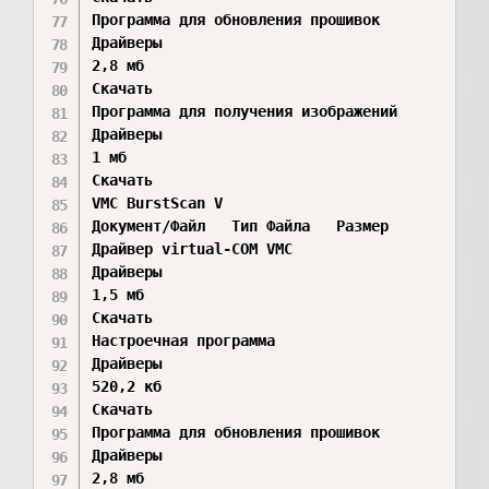
Программа для обновления прошивок	

Драйверы

2,8 мб

Скачать

Программа для получения изображений	

Драйверы

1 мб

Скачать

VMC BurstScan V

Документ/Файл	Тип Файла	Размер	

Драйвер virtual-COM VMC	

Драйверы

1,5 мб

Скачать

Настроечная программа	

Драйверы

520,2 кб

Скачать

Программа для обновления прошивок	

Драйверы

2,8 мб
