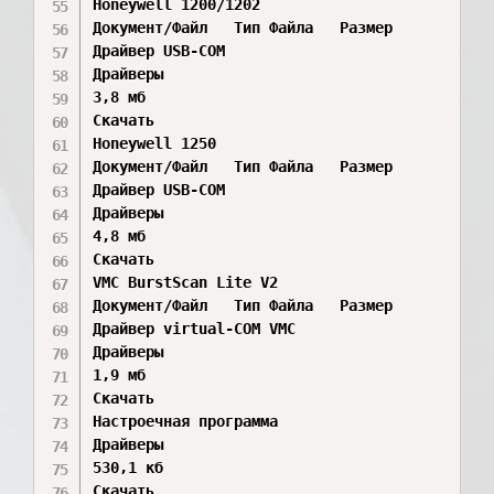
Honeywell 1200/1202

Документ/Файл	Тип Файла	Размер	

Драйвер USB-COM	

Драйверы

3,8 мб

Скачать

Honeywell 1250

Документ/Файл	Тип Файла	Размер	

Драйвер USB-COM	

Драйверы

4,8 мб

Скачать

VMC BurstScan Lite V2

Документ/Файл	Тип Файла	Размер	

Драйвер virtual-COM VMC	

Драйверы

1,9 мб

Скачать

Настроечная программа	

Драйверы

530,1 кб

Скачать
