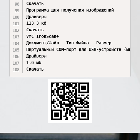
Скачать

Программа для получения изображений	

Драйверы

113,3 кб

Скачать

VMC IronScan+

Документ/Файл	Тип Файла	Размер	

Виртуальный COM-порт для USB-устройств (микрос
Драйверы

1,6 мб

Скачать