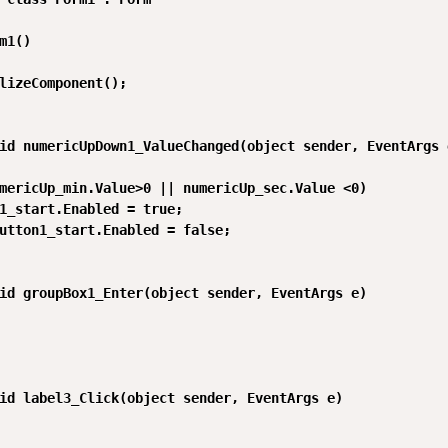
m1()

lizeComponent();

id numericUpDown1_ValueChanged(object sender, EventArgs e
mericUp_min.Value>0 || numericUp_sec.Value <0)

1_start.Enabled = true;

utton1_start.Enabled = false;

id groupBox1_Enter(object sender, EventArgs e)

id label3_Click(object sender, EventArgs e)
