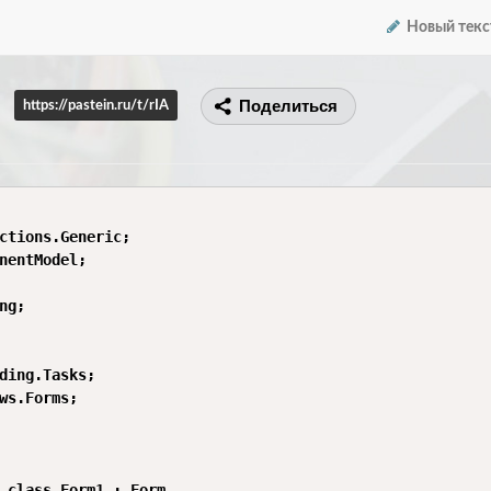
Новый текс
Поделиться
https://pastein.ru/t/rIA
ctions.Generic;

nentModel;

ng;

ding.Tasks;

ws.Forms;

 class Form1 : Form
