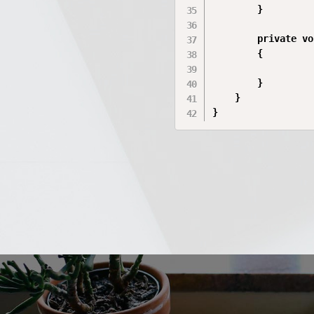
        }

        private vo
        {

        }

    }
