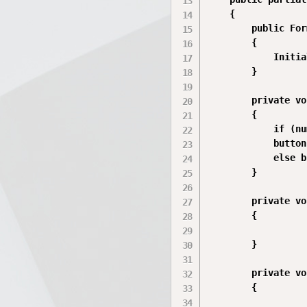
    {

        public For
        {

            Initia
        }

        private vo
        {

            if (nu
            button
            else b
        }

        private vo
        {

        }

        private vo
        {
