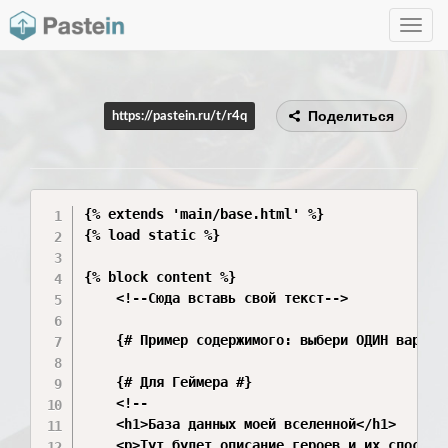
Toggle
navig
Поделиться
https://pastein.ru/t/r4q
{% extends 'main/base.html' %}

{% load static %}

{% block content %}

    <!--Сюда вставь свой текст-->

    {# Пример содержимого: выбери ОДИН вариант
    {# Для Геймера #}

    <!--

    <h1>База данных моей вселенной</h1>

    <p>Тут будет описание героев и их способно