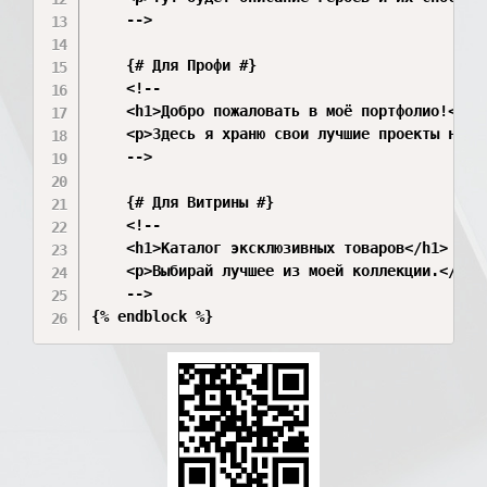
    -->

    {# Для Профи #}

    <!--

    <h1>Добро пожаловать в моё портфолио!</h1>
    <p>Здесь я храню свои лучшие проекты на Py
    -->

    {# Для Витрины #}

    <!--

    <h1>Каталог эксклюзивных товаров</h1>

    <p>Выбирай лучшее из моей коллекции.</p>

    -->
