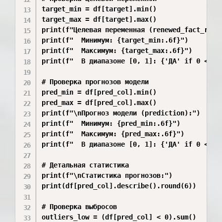
target_min = df[target].min()

target_max = df[target].max()

print(f"Целевая переменная (renewed_fact_rate)
print(f"  Минимум: {target_min:.6f}")

print(f"  Максимум: {target_max:.6f}")

print(f"  В диапазоне [0, 1]: {'ДА' if 0 <= t
# Проверка прогнозов модели

pred_min = df[pred_col].min()

pred_max = df[pred_col].max()

print(f"\nПрогноз модели (prediction):")

print(f"  Минимум: {pred_min:.6f}")

print(f"  Максимум: {pred_max:.6f}")

print(f"  В диапазоне [0, 1]: {'ДА' if 0 <= pr
# Детальная статистика

print(f"\nСтатистика прогнозов:")

print(df[pred_col].describe().round(6))

# Проверка выбросов

outliers_low = (df[pred_col] < 0).sum()
