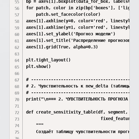
bp = axes[1].boxplot(data_for_box, labels=segm
for patch, color in zip(bp['boxes'], ['lightbl
    patch.set_facecolor(color)

axes[1].axhline(y=0, color='red', linestyle='-
axes[1].axhline(y=1, color='red', linestyle='-
axes[1].set_ylabel('Прогноз модели')

axes[1].set_title('Распределение прогнозов по 
axes[1].grid(True, alpha=0.3)

plt.tight_layout()

plt.show()

# --------------------------------------------
# 2. Чувствительность к new_delta (таблицы для
# --------------------------------------------
print("\n=== 2. ЧУВСТВИТЕЛЬНОСТЬ ПРОГНОЗА К ne
def create_sensitivity_table(df, segment, feat
                              fixed_features, 
    """

    Создаёт таблицу чувствительности прогноза 