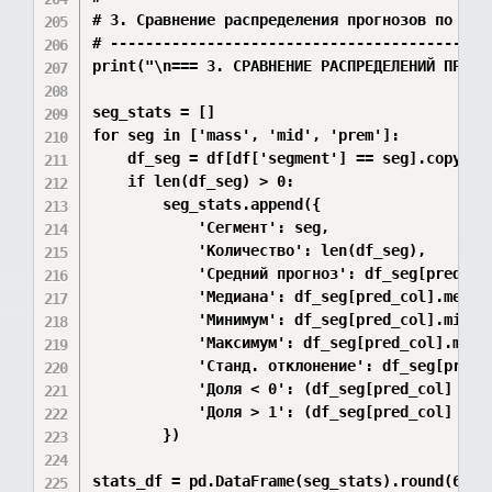
# 3. Сравнение распределения прогнозов по сегм
# --------------------------------------------
print("\n=== 3. СРАВНЕНИЕ РАСПРЕДЕЛЕНИЙ ПРОГНО
seg_stats = []

for seg in ['mass', 'mid', 'prem']:

    df_seg = df[df['segment'] == seg].copy()

    if len(df_seg) > 0:

        seg_stats.append({

            'Сегмент': seg,

            'Количество': len(df_seg),

            'Средний прогноз': df_seg[pred_col
            'Медиана': df_seg[pred_col].median
            'Минимум': df_seg[pred_col].min(),
            'Максимум': df_seg[pred_col].max()
            'Станд. отклонение': df_seg[pred_c
            'Доля < 0': (df_seg[pred_col] < 0)
            'Доля > 1': (df_seg[pred_col] > 1)
        })

stats_df = pd.DataFrame(seg_stats).round(6)
