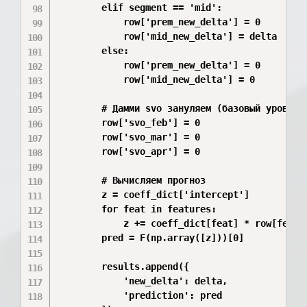
        elif segment == 'mid':

            row['prem_new_delta'] = 0

            row['mid_new_delta'] = delta

        else:

            row['prem_new_delta'] = 0

            row['mid_new_delta'] = 0

        # Дамми svo зануляем (базовый уровень)
        row['svo_feb'] = 0

        row['svo_mar'] = 0

        row['svo_apr'] = 0

        # Вычисляем прогноз

        z = coeff_dict['intercept']

        for feat in features:

            z += coeff_dict[feat] * row[feat]

        pred = F(np.array([z]))[0]

        results.append({

            'new_delta': delta,

            'prediction': pred
