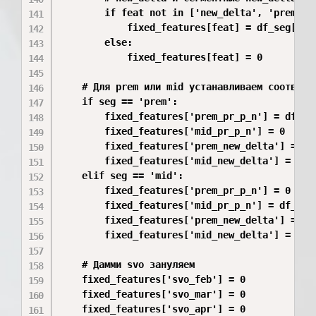
        if feat not in ['new_delta', 'prem_new
            fixed_features[feat] = df_seg[feat
        else:

            fixed_features[feat] = 0

    # Для prem или mid устанавливаем соответст
    if seg == 'prem':

        fixed_features['prem_pr_p_n'] = df_seg
        fixed_features['mid_pr_p_n'] = 0

        fixed_features['prem_new_delta'] = 0

        fixed_features['mid_new_delta'] = 0

    elif seg == 'mid':

        fixed_features['prem_pr_p_n'] = 0

        fixed_features['mid_pr_p_n'] = df_seg[
        fixed_features['prem_new_delta'] = 0

        fixed_features['mid_new_delta'] = 0

    # Дамми svo зануляем

    fixed_features['svo_feb'] = 0

    fixed_features['svo_mar'] = 0

    fixed_features['svo_apr'] = 0
