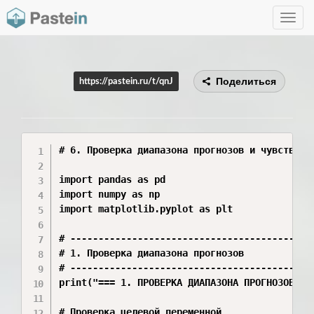
Toggle
navig
Поделиться
https://pastein.ru/t/qnJ
# 6. Проверка диапазона прогнозов и чувствител
import pandas as pd

import numpy as np

import matplotlib.pyplot as plt

# --------------------------------------------
# 1. Проверка диапазона прогнозов

# --------------------------------------------
print("=== 1. ПРОВЕРКА ДИАПАЗОНА ПРОГНОЗОВ ===
# Проверка целевой переменной
