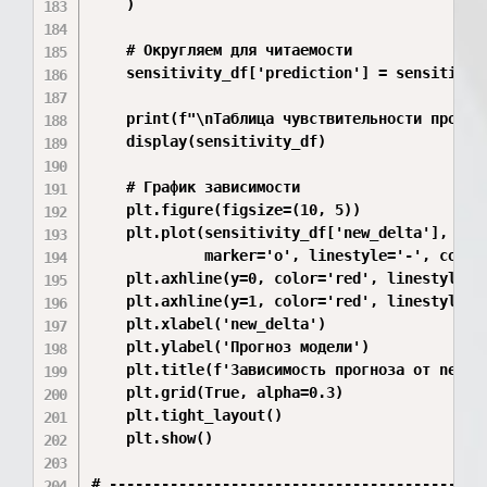
    )

    # Округляем для читаемости

    sensitivity_df['prediction'] = sensitivity
    print(f"\nТаблица чувствительности прогноз
    display(sensitivity_df)

    # График зависимости

    plt.figure(figsize=(10, 5))

    plt.plot(sensitivity_df['new_delta'], sens
             marker='o', linestyle='-', color=
    plt.axhline(y=0, color='red', linestyle='-
    plt.axhline(y=1, color='red', linestyle='-
    plt.xlabel('new_delta')

    plt.ylabel('Прогноз модели')

    plt.title(f'Зависимость прогноза от new_d
    plt.grid(True, alpha=0.3)

    plt.tight_layout()

    plt.show()

# --------------------------------------------