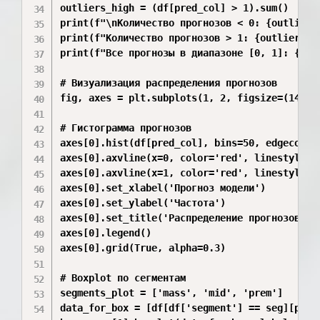
outliers_high = (df[pred_col] > 1).sum()

print(f"\nКоличество прогнозов < 0: {outliers_
print(f"Количество прогнозов > 1: {outliers_hi
print(f"Все прогнозы в диапазоне [0, 1]: {'ДА
# Визуализация распределения прогнозов

fig, axes = plt.subplots(1, 2, figsize=(14, 5)
# Гистограмма прогнозов

axes[0].hist(df[pred_col], bins=50, edgecolor=
axes[0].axvline(x=0, color='red', linestyle='-
axes[0].axvline(x=1, color='red', linestyle='-
axes[0].set_xlabel('Прогноз модели')

axes[0].set_ylabel('Частота')

axes[0].set_title('Распределение прогнозов мод
axes[0].legend()

axes[0].grid(True, alpha=0.3)

# Boxplot по сегментам

segments_plot = ['mass', 'mid', 'prem']

data_for_box = [df[df['segment'] == seg][pred_