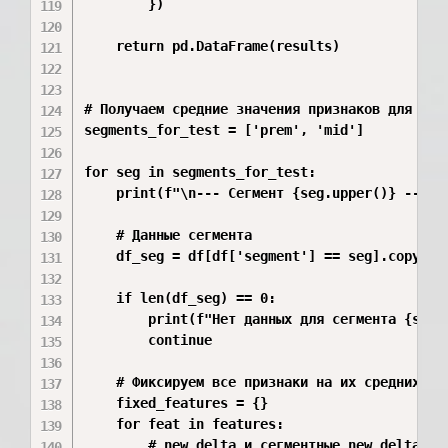
        })

    return pd.DataFrame(results)

# Получаем средние значения признаков для кажд
segments_for_test = ['prem', 'mid']

for seg in segments_for_test:

    print(f"\n--- Сегмент {seg.upper()} ---")

    # Данные сегмента

    df_seg = df[df['segment'] == seg].copy()

    if len(df_seg) == 0:

        print(f"Нет данных для сегмента {seg}"
        continue

    # Фиксируем все признаки на их средних зна
    fixed_features = {}

    for feat in features:

        # new_delta и сегментные new_delta не 