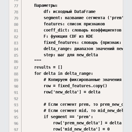
    Параметры:

        df: исходный DataFrame

        segment: название сегмента ('prem' или
        features: список признаков

        coeff_dict: словарь коэффициентов

        F: функция CDF из KDE

        fixed_features: словарь {признак: знач
        delta_range: диапазон значений new_del
        step: шаг для new_delta

    """

    results = []

    for delta in delta_range:

        # Копируем фиксированные значения

        row = fixed_features.copy()

        row['new_delta'] = delta

        # Если сегмент prem, то prem_new_delta
        # Если сегмент mid, то mid_new_delta =
        if segment == 'prem':

            row['prem_new_delta'] = delta

            row['mid_new_delta'] = 0
