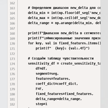
    # Определяем диапазон new_delta для сегмен
    delta_min = int(np.floor(df_seg['new_delta
    delta_max = int(np.ceil(df_seg['new_delta'
    delta_range = np.arange(delta_min, delta_m
    print(f"Диапазон new_delta в сегменте: от 
    print(f"\nФиксированные значения признаков
    for key, val in fixed_features.items():

        print(f"  {key}: {val:.4f}")

    # Создаём таблицу чувствительности

    sensitivity_df = create_sensitivity_table(
        df=df,

        segment=seg,

        features=features,

        coeff_dict=coeff_dict,

        F=F,

        fixed_features=fixed_features,

        delta_range=delta_range,

        step=1
