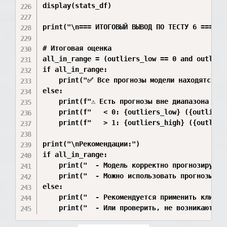
display(stats_df)

print("\n=== ИТОГОВЫЙ ВЫВОД ПО ТЕСТУ 6 ===")

# Итоговая оценка

all_in_range = (outliers_low == 0 and outliers
if all_in_range:

    print("✅ Все прогнозы модели находятся в 
else:

    print(f"⚠️ Есть прогнозы вне диапазона [0, 
    print(f"   < 0: {outliers_low} ({outliers_
    print(f"   > 1: {outliers_high} ({outliers
print("\nРекомендации:")

if all_in_range:

    print("  - Модель корректно прогнозирует в
    print("  - Можно использовать прогнозы нап
else:

    print("  - Рекомендуется применить клиппин
    print("  - Или проверить, не возникают ли