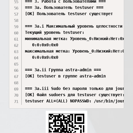
=== 3. Работа с пользователями ===

=== 3a. Пользователь testuser ===

[OK] Пользователь testuser существует

=== 3a.i Максимальный уровень целостности ===

Текущий уровень testuser:

минимальная метка: Уровень_0:Низкий:Нет:0x0

   0:0:0x0:0x0

максимальная метка: Уровень_0:Низкий:Нет:0x0

   0:0:0x0:0x0

=== 3a.ii Группа astra-admin ===

[OK] testuser в группе astra-admin

=== 3a.iii Sudo без пароля только для journalc
[OK] Файл sudoers для testuser существует:
