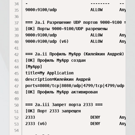
-                          --------    --

9000:9100/udp              ALLOW       Anywher
=== 2a.i Разрешение UDP портов 9000-9100 ===

[OK] Порты 9000-9100/UDP разрешены

9000:9100/udp              ALLOW       Anywher
9000:9100/udp (v6)         ALLOW       Anywher
=== 2a.ii Профиль MyApp (Килейкин Андрей) ===

[OK] Профиль MyApp создан

[MyApp]

title=My Application

description=Килейкин Андрей

ports=8080/tcp|8080/udp|4799/tcp|4799/udp

[OK] Профиль MyApp активирован

=== 2a.iii Запрет порта 2333 ===

[OK] Порт 2333 запрещен

2333                       DENY        Anywher
2333 (v6)                  DENY        Anywher