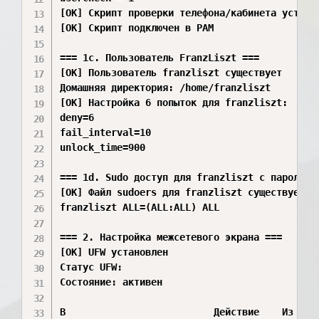
[OK] Скрипт проверки телефона/кабинета установ
[OK] Скрипт подключен в PAM

=== 1c. Пользователь FranzLiszt ===

[OK] Пользователь franzliszt существует

Домашняя директория: /home/franzliszt

[OK] Настройка 6 попыток для franzliszt:

deny=6

fail_interval=10

unlock_time=900

=== 1d. Sudo доступ для franzliszt с паролем =
[OK] Файл sudoers для franzliszt существует:

franzliszt ALL=(ALL:ALL) ALL

=== 2. Настройка межсетевого экрана ===

[OK] UFW установлен

Статус UFW:

Состояние: активен

В                          Действие    Из
