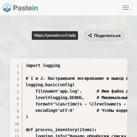
Toggle
navig
Поделиться
https://pastein.ru/t/qdq
import logging

# 1 и 2. Настраиваем логирование и вывод в фай
logging.basicConfig(

    filename='app.log',      # Имя файла для л
    level=logging.DEBUG,     # Минимальный ур
    format='%(asctime)s - %(levelname)s - %(me
    encoding='utf-8'         # Чтобы корректно
)

def process_inventory(items):

    logging.info("Начало обработки списка инве