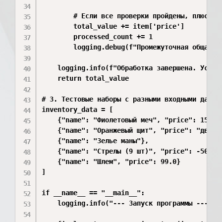
        # Если все проверки пройдены, плюсуем 
        total_value += item['price']

        processed_count += 1

        logging.debug(f"Промежуточная общая ст
    logging.info(f"Обработка завершена. Успеш
    return total_value

# 3. Тестовые наборы с разными входными данным
inventory_data = [

    {"name": "Фиолетовый меч", "price": 150.5}
    {"name": "Оранжевый щит", "price": "двест
    {"name": "Зелье маны"},                   
    {"name": "Стрелы (9 шт)", "price": -50}, 
    {"name": "Шлем", "price": 99.0}

]

if __name__ == "__main__":

    logging.info("--- Запуск программы ---")
