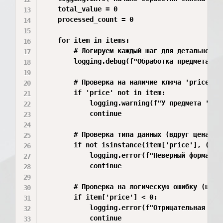
    total_value = 0

    processed_count = 0

    for item in items:

        # Логируем каждый шаг для детального о
        logging.debug(f"Обработка предмета: {i
        # Проверка на наличие ключа 'price'

        if 'price' not in item:

            logging.warning(f"У предмета '{it
            continue

        # Проверка типа данных (вдруг цена ука
        if not isinstance(item['price'], (int,
            logging.error(f"Неверный формат ц
            continue

        # Проверка на логическую ошибку (цена 
        if item['price'] < 0:

            logging.error(f"Отрицательная цен
            continue
