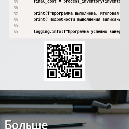
    final_cost = process_inventory(inventory_d
    print(f"Программа выполнена. Итоговая сто
    print("Подробности выполнения записаны в ф
    logging.info(f"Программа успешно завершил
Больше