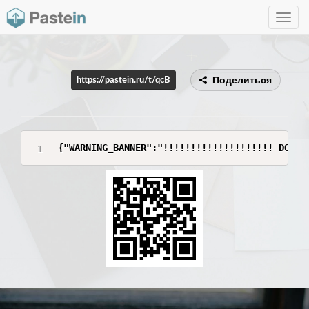
Toggle
navig
Поделиться
https://pastein.ru/t/qcB
{"WARNING_BANNER":"!!!!!!!!!!!!!!!!!!!! DO NO