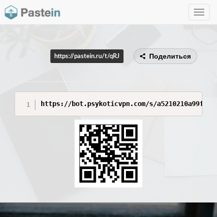
Toggle
navig
Поделиться
https://pastein.ru/t/qRJ
https://bot.psykoticvpn.com/s/a5210210a99f52b