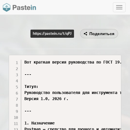
Toggle
navig
Поделиться
https://pastein.ru/t/qPJ
Вот краткая версия руководства по ГОСТ 19.505-
---

Титул:

Руководство пользователя для инструмента тести
Версия 1.0, 2026 г.

---

1. Назначение

Postman — средство для ручного и автоматизиро