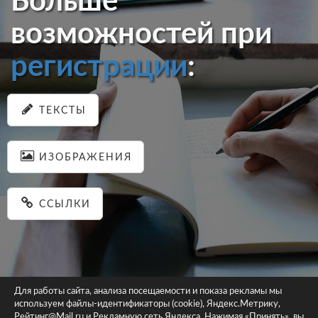
Больше
возможностей при
регистрации
:
ТЕКСТЫ
ИЗОБРАЖЕНИЯ
ССЫЛКИ
Для работы сайта, анализа посещаемости и показа рекламы мы
используем файлы-идентификаторы (cookie), Яндекс.Метрику,
© 2026 pastein.ru |
Пользовательское соглашение
|
Политика
Рейтинг@Mail.ru и Рекламную сеть Яндекса. Нажимая «Принять», вы