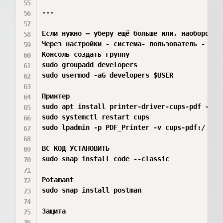
---

Если нужно — уберу ещё больше или, наоборот, 
Через настройки - система- пользователь - доба
Консоль создать группу 

sudo groupadd developers

sudo usermod -aG developers $USER

Принтер 

sudo apt install printer-driver-cups-pdf -y

sudo systemctl restart cups

sudo lpadmin -p PDF_Printer -v cups-pdf:/ -m e
ВС КОД УСТАНОВИТЬ

sudo snap install code --classic 

Potamant 

sudo snap install postman

Защита 
