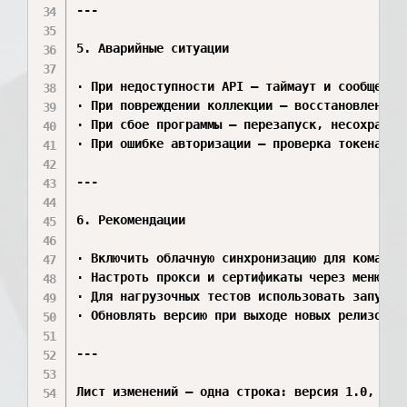
---

5. Аварийные ситуации

· При недоступности API — таймаут и сообщение 
· При повреждении коллекции — восстановление и
· При сбое программы — перезапуск, несохранённ
· При ошибке авторизации — проверка токена или
---

6. Рекомендации

· Включить облачную синхронизацию для командно
· Настроть прокси и сертификаты через меню нас
· Для нагрузочных тестов использовать запуск к
· Обновлять версию при выходе новых релизов.

---

Лист изменений — одна строка: версия 1.0, созд