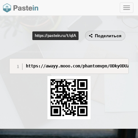
Toggle
navig
Поделиться
https://pastein.ru/t/qIA
https://awayy.mooo.com/phantomvpn/ODkyODUzODI