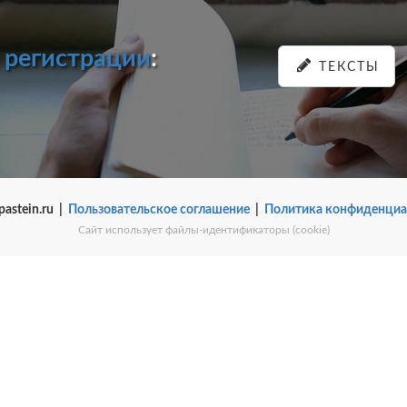
и
регистрации
:
ТЕКСТЫ
pastein.ru |
Пользовательское соглашение
|
Политика конфиденциа
Сайт использует файлы-идентификаторы (cookie)