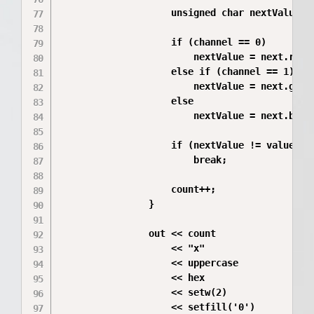
                    unsigned char nextValue;

                    if (channel == 0)

                        nextValue = next.r;

                    else if (channel == 1)

                        nextValue = next.g;

                    else

                        nextValue = next.b;

                    if (nextValue != value)

                        break;

                    count++;

                }

                out << count

                    << "x"

                    << uppercase

                    << hex

                    << setw(2)

                    << setfill('0')
