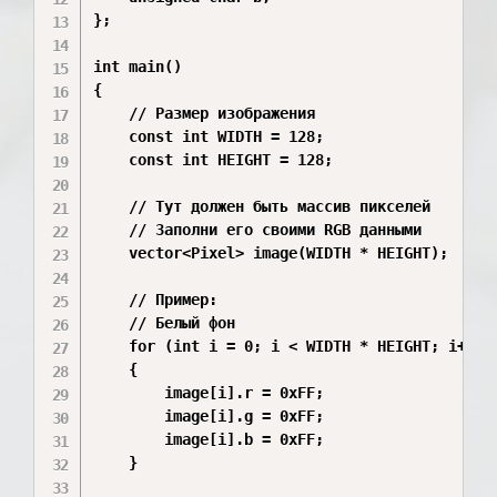
};

int main()

{

    // Размер изображения

    const int WIDTH = 128;

    const int HEIGHT = 128;

    // Тут должен быть массив пикселей

    // Заполни его своими RGB данными

    vector<Pixel> image(WIDTH * HEIGHT);

    // Пример:

    // Белый фон

    for (int i = 0; i < WIDTH * HEIGHT; i++)

    {

        image[i].r = 0xFF;

        image[i].g = 0xFF;

        image[i].b = 0xFF;

    }
