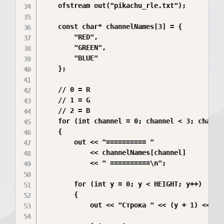
    ofstream out("pikachu_rle.txt");

    const char* channelNames[3] = {

        "RED",

        "GREEN",

        "BLUE"

    };

    // 0 = R

    // 1 = G

    // 2 = B

    for (int channel = 0; channel < 3; channel
    {

        out << "========== "

            << channelNames[channel]

            << " ==========\n";

        for (int y = 0; y < HEIGHT; y++)

        {

            out << "Строка " << (y + 1) << ": 