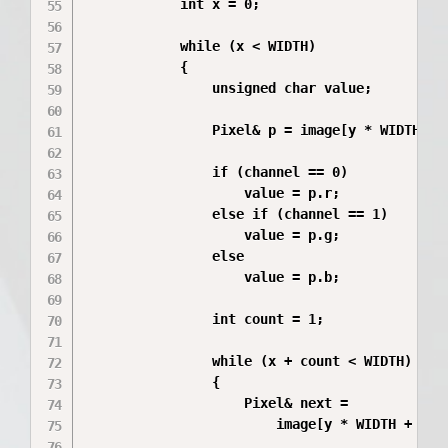
            int x = 0;

            while (x < WIDTH)

            {

                unsigned char value;

                Pixel& p = image[y * WIDTH + x
                if (channel == 0)

                    value = p.r;

                else if (channel == 1)

                    value = p.g;

                else

                    value = p.b;

                int count = 1;

                while (x + count < WIDTH)

                {

                    Pixel& next =

                        image[y * WIDTH + (x +