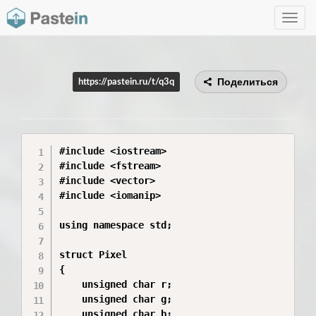
Toggle
navig
Поделиться
https://pastein.ru/t/q3q
#include <iostream>

#include <fstream>

#include <vector>

#include <iomanip>

using namespace std;

struct Pixel

{

    unsigned char r;

    unsigned char g;

    unsigned char b;
