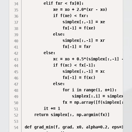
        elif fxr < fx[0]:

            xe = xo + 2.0*(xr - xo)

            if f(xe) < fxr:

                simplex[:,-1] = xe

                fx[-1] = f(xe)

            else:

                simplex[:,-1] = xr

                fx[-1] = fxr

        else:

            xc = xo + 0.5*(simplex[:,-1] - xo)
            if f(xc) < fx[-1]:

                simplex[:,-1] = xc

                fx[-1] = f(xc)

            else:

                for i in range(1, n+1):

                    simplex[:,i] = simplex[:,0
                fx = np.array([f(simplex[:,i])
        it += 1

    return simplex[:, np.argmin(fx)]

def grad_min(f, grad, x0, alpha=0.2, eps=1e-6)