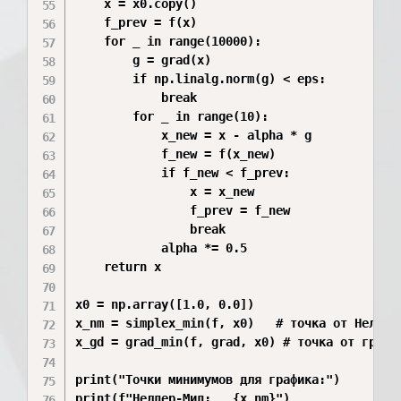
    x = x0.copy()

    f_prev = f(x)

    for _ in range(10000):

        g = grad(x)

        if np.linalg.norm(g) < eps:

            break

        for _ in range(10):

            x_new = x - alpha * g

            f_new = f(x_new)

            if f_new < f_prev:

                x = x_new

                f_prev = f_new

                break

            alpha *= 0.5

    return x

x0 = np.array([1.0, 0.0])

x_nm = simplex_min(f, x0)   # точка от Нелдера
x_gd = grad_min(f, grad, x0) # точка от градие
print("Точки минимумов для графика:")

print(f"Нелдер-Мид:   {x_nm}")
