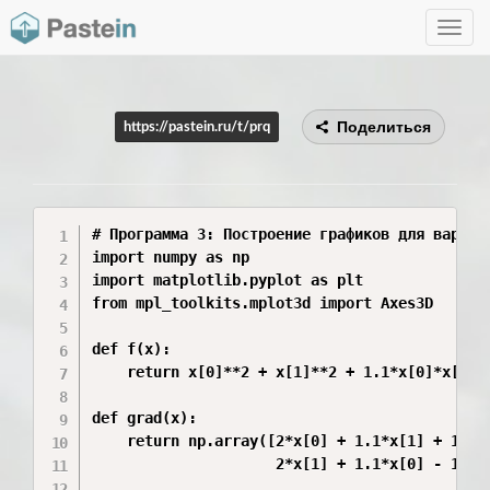
Toggle
navig
Поделиться
https://pastein.ru/t/prq
# Программа 3: Построение графиков для вариант
import numpy as np

import matplotlib.pyplot as plt

from mpl_toolkits.mplot3d import Axes3D

def f(x):

    return x[0]**2 + x[1]**2 + 1.1*x[0]*x[1] +
def grad(x):

    return np.array([2*x[0] + 1.1*x[1] + 1,

                     2*x[1] + 1.1*x[0] - 1])
