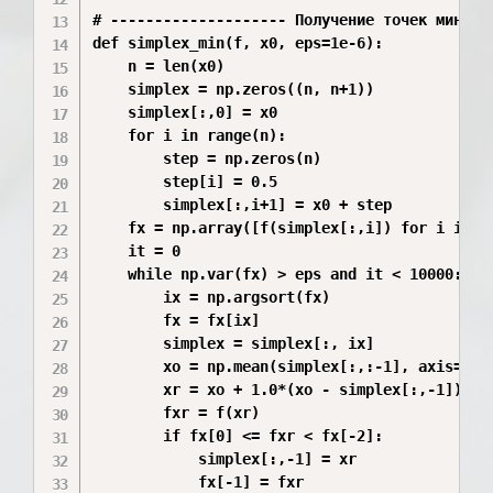
# -------------------- Получение точек миниму
def simplex_min(f, x0, eps=1e-6):

    n = len(x0)

    simplex = np.zeros((n, n+1))

    simplex[:,0] = x0

    for i in range(n):

        step = np.zeros(n)

        step[i] = 0.5

        simplex[:,i+1] = x0 + step

    fx = np.array([f(simplex[:,i]) for i in ra
    it = 0

    while np.var(fx) > eps and it < 10000:

        ix = np.argsort(fx)

        fx = fx[ix]

        simplex = simplex[:, ix]

        xo = np.mean(simplex[:,:-1], axis=1)

        xr = xo + 1.0*(xo - simplex[:,-1])

        fxr = f(xr)

        if fx[0] <= fxr < fx[-2]:

            simplex[:,-1] = xr

            fx[-1] = fxr
