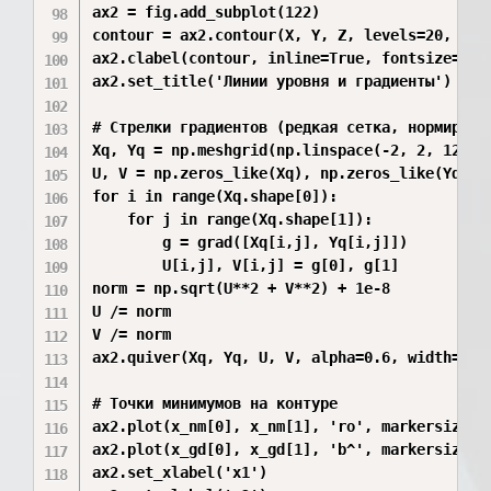
ax2 = fig.add_subplot(122)

contour = ax2.contour(X, Y, Z, levels=20, cmap
ax2.clabel(contour, inline=True, fontsize=8)

ax2.set_title('Линии уровня и градиенты')

# Стрелки градиентов (редкая сетка, нормирован
Xq, Yq = np.meshgrid(np.linspace(-2, 2, 12), n
U, V = np.zeros_like(Xq), np.zeros_like(Yq)

for i in range(Xq.shape[0]):

    for j in range(Xq.shape[1]):

        g = grad([Xq[i,j], Yq[i,j]])

        U[i,j], V[i,j] = g[0], g[1]

norm = np.sqrt(U**2 + V**2) + 1e-8

U /= norm

V /= norm

ax2.quiver(Xq, Yq, U, V, alpha=0.6, width=0.00
# Точки минимумов на контуре

ax2.plot(x_nm[0], x_nm[1], 'ro', markersize=8,
ax2.plot(x_gd[0], x_gd[1], 'b^', markersize=8,
ax2.set_xlabel('x1')
