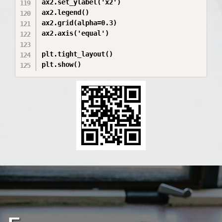
ax2.set_ylabel('x2')

ax2.legend()

ax2.grid(alpha=0.3)

ax2.axis('equal')

plt.tight_layout()

plt.show()