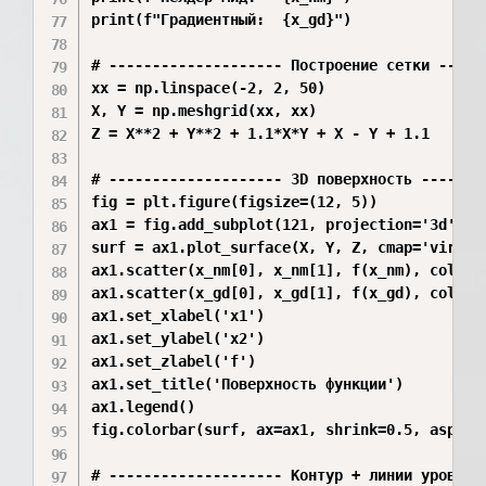
print(f"Градиентный:  {x_gd}")

# -------------------- Построение сетки ------
xx = np.linspace(-2, 2, 50)

X, Y = np.meshgrid(xx, xx)

Z = X**2 + Y**2 + 1.1*X*Y + X - Y + 1.1

# -------------------- 3D поверхность --------
fig = plt.figure(figsize=(12, 5))

ax1 = fig.add_subplot(121, projection='3d')

surf = ax1.plot_surface(X, Y, Z, cmap='viridis
ax1.scatter(x_nm[0], x_nm[1], f(x_nm), color='
ax1.scatter(x_gd[0], x_gd[1], f(x_gd), color=
ax1.set_xlabel('x1')

ax1.set_ylabel('x2')

ax1.set_zlabel('f')

ax1.set_title('Поверхность функции')

ax1.legend()

fig.colorbar(surf, ax=ax1, shrink=0.5, aspect=
# -------------------- Контур + линии уровня +