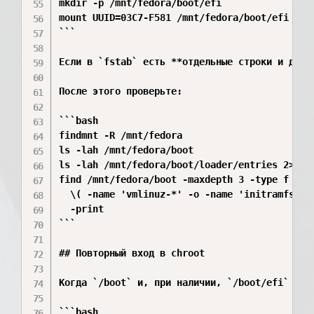
mkdir -p /mnt/fedora/boot/efi

mount UUID=03C7-F581 /mnt/fedora/boot/efi

```

Если в `fstab` есть **отдельные строки и для 
После этого проверьте:

```bash

findmnt -R /mnt/fedora

ls -lah /mnt/fedora/boot

ls -lah /mnt/fedora/boot/loader/entries 2>/dev
find /mnt/fedora/boot -maxdepth 3 -type f \

  \( -name 'vmlinuz-*' -o -name 'initramfs-*.
  -print

```

## Повторный вход в chroot

Когда `/boot` и, при наличии, `/boot/efi` прав
```bash
