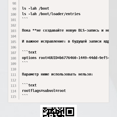
ls -lah /boot

ls -lah /boot/loader/entries

```

Пока **не создавайте новую BLS-запись и не за
И важное исправление: в будущей записи ядра д
```text

options root=UUID=b6776460-1449-44dd-9ef5-daf8
```

Параметр ниже использовать нельзя:

```text

rootflags=subvol=root
