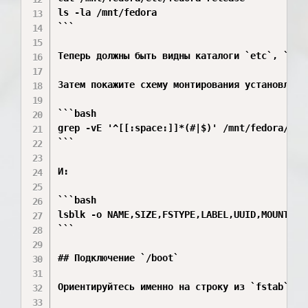
ls -la /mnt/fedora

```

Теперь должны быть видны каталоги `etc`, `usr`
Затем покажите схему монтирования установленно
```bash

grep -vE '^[[:space:]]*(#|$)' /mnt/fedora/etc/
```

И:

```bash

lsblk -o NAME,SIZE,FSTYPE,LABEL,UUID,MOUNTPOIN
```

## Подключение `/boot`

Ориентируйтесь именно на строку из `fstab`.
