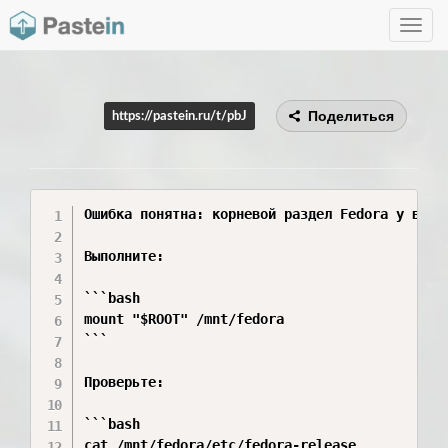
Toggle
navig
Поделиться
https://pastein.ru/t/pbJ
Ошибка понятна: корневой раздел Fedora у вас 
Выполните:

```bash

mount "$ROOT" /mnt/fedora

```

Проверьте:

```bash

cat /mnt/fedora/etc/fedora-release
