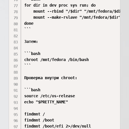
for dir in dev proc sys run; do

    mount --rbind "/$dir" "/mnt/fedora/$dir"

    mount --make-rslave "/mnt/fedora/$dir"

done

```

Затем:

```bash

chroot /mnt/fedora /bin/bash

```

Проверка внутри chroot:

```bash

source /etc/os-release

echo "$PRETTY_NAME"

findmnt /

findmnt /boot

findmnt /boot/efi 2>/dev/null
