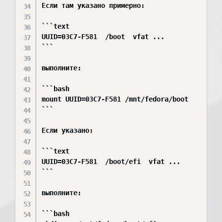
Если там указано примерно:

```text

UUID=03C7-F581  /boot  vfat ...

```

выполните:

```bash

mount UUID=03C7-F581 /mnt/fedora/boot

```

Если указано:

```text

UUID=03C7-F581  /boot/efi  vfat ...

```

выполните:

```bash
