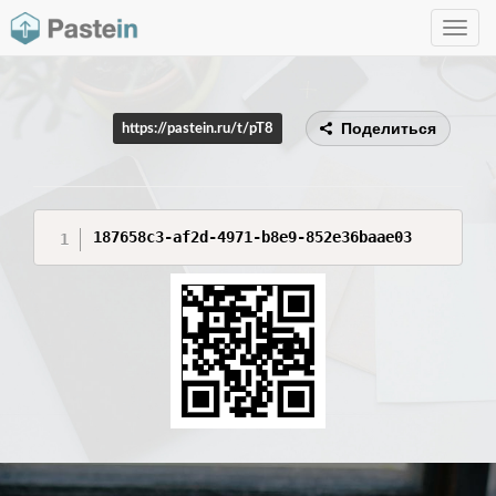
Toggle
navig
Поделиться
https://pastein.ru/t/pT8
187658c3-af2d-4971-b8e9-852e36baae03