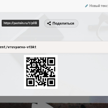
Новый текс
Поделиться
https://pastein.ru/t/p0B
ent/vrusyaeva-vtbkt