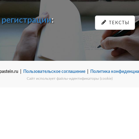
и
регистрации
:
ТЕКСТЫ
pastein.ru |
Пользовательское соглашение
|
Политика конфиденциа
Сайт использует файлы-идентификаторы (cookie)