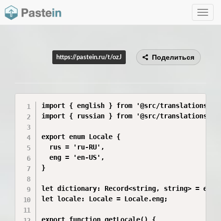
Toggle
navig
Поделиться
https://pastein.ru/t/ozJ
import { english } from '@src/translations/eng
import { russian } from '@src/translations/rus
export enum Locale {

  rus = 'ru-RU',

  eng = 'en-US',

}

let dictionary: Record<string, string> = engli
let locale: Locale = Locale.eng;

export function getLocale() {
