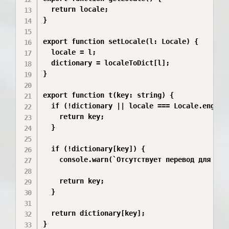
  return locale;

}

export function setLocale(l: Locale) {

  locale = l;

  dictionary = localeToDict[l];

}

export function t(key: string) {

  if (!dictionary || locale === Locale.eng) {

    return key;

  }

  if (!dictionary[key]) {

    console.warn(`Отсутствует перевод для ${ke
    return key;

  }

  return dictionary[key];

}
