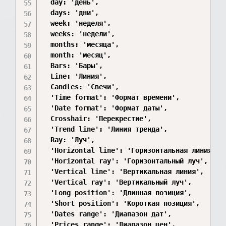
  day: 'день',

  days: 'дни',

  week: 'неделя',

  weeks: 'недели',

  months: 'месяца',

  month: 'месяц',

  Bars: 'Бары',

  Line: 'Линия',

  Candles: 'Свечи',

  'Time format': 'Формат времени',

  'Date format': 'Формат даты',

  Crosshair: 'Перекрестие',

  'Trend line': 'Линия тренда',

  Ray: 'Луч',

  'Horizontal line': 'Горизонтальная линия',

  'Horizontal ray': 'Горизонтальный луч',

  'Vertical line': 'Вертикальная линия',

  'Vertical ray': 'Вертикальный луч',

  'Long position': 'Длинная позиция',

  'Short position': 'Короткая позиция',

  'Dates range': 'Диапазон дат',

  'Prices range': 'Диапазон цен',
