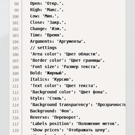
  Open: 'Откр.',

  High: 'Макс.',

  Low: 'Мин.',

  Close: 'Закр.',

  Change: 'Изм.',

  Time: 'Время',

  Arguments: 'Аргументы',

  // settings

  'Area color': 'Цвет области',

  'Border color': 'Цвет границы',

  'Font size': 'Размер текста',

  Bold: 'Жирный',

  Italics: 'Курсив',

  'Text color': 'Цвет текста',

  'Background color': 'Цвет фона',

  Style: 'Стиль',

  'Background transparency': 'Прозрачность фон
  Background: 'Фон',

  Reverse: 'Переворот',

  'Labels position': 'Положение меток',

  'Show prices': 'Отображать цену',
