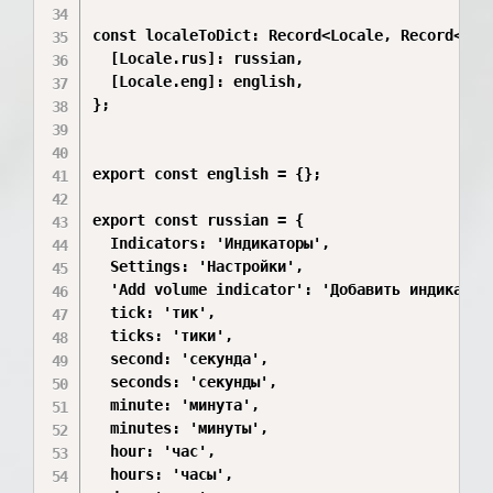
const localeToDict: Record<Locale, Record<stri
  [Locale.rus]: russian,

  [Locale.eng]: english,

};

export const english = {};

export const russian = {

  Indicators: 'Индикаторы',

  Settings: 'Настройки',

  'Add volume indicator': 'Добавить индикатор 
  tick: 'тик',

  ticks: 'тики',

  second: 'секунда',

  seconds: 'секунды',

  minute: 'минута',

  minutes: 'минуты',

  hour: 'час',

  hours: 'часы',
