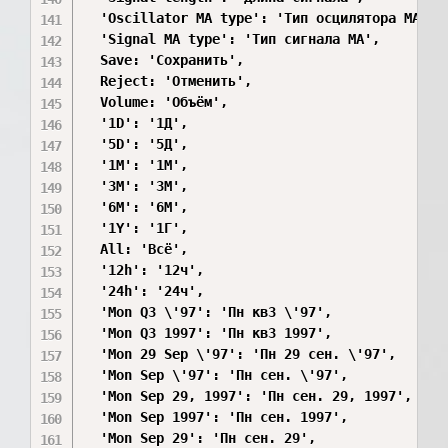
  'Oscillator MA type': 'Тип осцилятора MA',

  'Signal MA type': 'Тип сигнала MA',

  Save: 'Сохранить',

  Reject: 'Отменить',

  Volume: 'Объём',

  '1D': '1Д',

  '5D': '5Д',

  '1M': '1М',

  '3M': '3М',

  '6M': '6М',

  '1Y': '1Г',

  All: 'Всё',

  '12h': '12ч',

  '24h': '24ч',

  'Mon Q3 \'97': 'Пн кв3 \'97',

  'Mon Q3 1997': 'Пн кв3 1997',

  'Mon 29 Sep \'97': 'Пн 29 сен. \'97',

  'Mon Sep \'97': 'Пн сен. \'97',

  'Mon Sep 29, 1997': 'Пн сен. 29, 1997',

  'Mon Sep 1997': 'Пн сен. 1997',

  'Mon Sep 29': 'Пн сен. 29',
