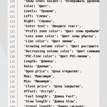
  'Show level values': 'Отображать уровень',

  Color: 'Цвет',

  Levels: 'Уровни',

  Left: 'Слева',

  Right: 'Справа',

  'Enter text': 'Введите текст',

  'Profit zone color': 'Цвет зоны прибыли',

  'Loss zone color': 'Цвет зоны убытка',

  'Line color': 'Цвет линии',

  'Growing volume color': 'Цвет растущего объё
  'Decreasing volume color': 'Цвет снижающего 
  'POC-line color': 'Цвет POC-линии',

  Length: 'Длинна',

  Data: 'Данные',

  'Open price': 'Цена открытия',

  Max: 'Максимум',

  Min: 'Минимум',

  'Close price': 'Цена закрытия',

  Offset: 'Отступ',

  'Fast length': 'Длина Fast',

  'Slow length': 'Длина Slow',

  'Signal length': 'Длина сигнала',
