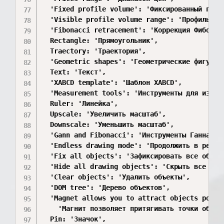
  'Fixed profile volume': 'Фиксированный профи
  'Visible profile volume range': 'Профиль объ
  'Fibonacci retracement': 'Коррекция Фибоначч
  Rectangle: 'Прямоугольник',

  Traectory: 'Траектория',

  'Geometric shapes': 'Геометрические фигуры',
  Text: 'Текст',

  'XABCD template': 'Шаблон XABCD',

  'Measurement tools': 'Инструменты для измере
  Ruler: 'Линейка',

  Upscale: 'Увеличить масштаб',

  Downscale: 'Уменьшить масштаб',

  'Gann and Fibonacci': 'Инструменты Ганна и Ф
  'Endless drawing mode': 'Продолжить в режиме
  'Fix all objects': 'Зафиксировать все объект
  'Hide all drawing objects': 'Скрыть все объе
  'Clear objects': 'Удалить объекты',

  'DOM tree': 'Дерево объектов',

  'Magnet allows you to attract objects points
    'Магнит позволяет притягивать точки объек
  Pin: 'Значок',
