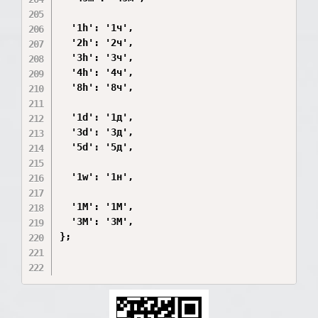
  '1h': '1ч',

  '2h': '2ч',

  '3h': '3ч',

  '4h': '4ч',

  '8h': '8ч',

  '1d': '1д',

  '3d': '3д',

  '5d': '5д',

  '1w': '1н',

  '1М': '1M',

  '3М': '3M',

};
